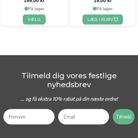
199,00 kr
19,00 kr
På lager
På lager
VÆLG
LÆG I KURV
Tilmeld dig vores festlige
nyhedsbrev
... og f
å ekstra 10% rabat på din næste ordre!
Tilmeld