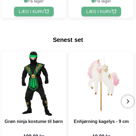
På lager
På lager
LÆG I KURV
LÆG I KURV
Senest set
Grøn ninja kostume til børn
Enhjørning kagelys - 9 cm