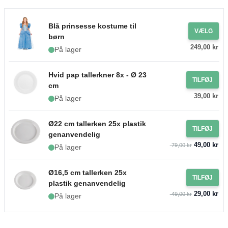
Blå prinsesse kostume til
VÆLG
børn
249,00 kr
På lager
Hvid pap tallerkner 8x - Ø 23
TILFØJ
cm
39,00 kr
På lager
Ø22 cm tallerken 25x plastik
TILFØJ
genanvendelig
49,00 kr
79,00 kr
På lager
Ø16,5 cm tallerken 25x
TILFØJ
plastik genanvendelig
29,00 kr
49,00 kr
På lager