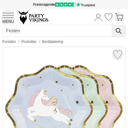
Fremragende
MENU
Skip to Content
Forsiden
/
Produkter
/
Borddækning