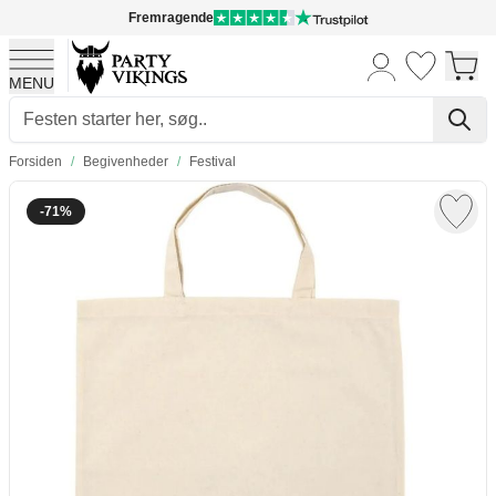
Fremragende
MENU
Skip to Content
Forsiden
/
Begivenheder
/
Festival
-71%