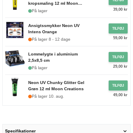
kropsmaling 12 ml Moon
39,00 kr
Creations gul
På lager
Ansigtssmykker Neon UV
TILFØJ
Intens Orange
59,00 kr
På lager 8 - 12 dage
Lommelygte i aluminium
TILFØJ
2,5x8,5 cm
29,00 kr
På lager
Neon UV Chunky Glitter Gel
TILFØJ
Grøn 12 ml Moon Creations
49,00 kr
På lager 10. aug.
Specifikationer