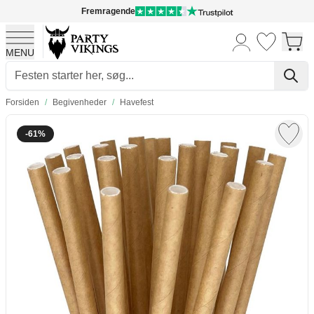
Fremragende
MENU
Skip to Content
Forsiden
/
Begivenheder
/
Havefest
-61%