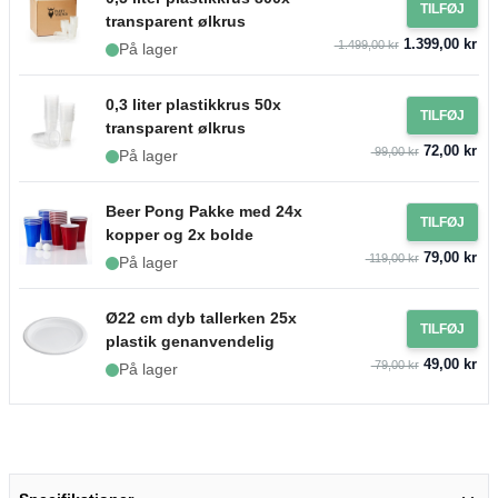
TILFØJ
transparent ølkrus
1.399,00 kr
1.499,00 kr
På lager
0,3 liter plastikkrus 50x
TILFØJ
transparent ølkrus
72,00 kr
99,00 kr
På lager
Beer Pong Pakke med 24x
TILFØJ
kopper og 2x bolde
79,00 kr
119,00 kr
På lager
Ø22 cm dyb tallerken 25x
TILFØJ
plastik genanvendelig
49,00 kr
79,00 kr
På lager