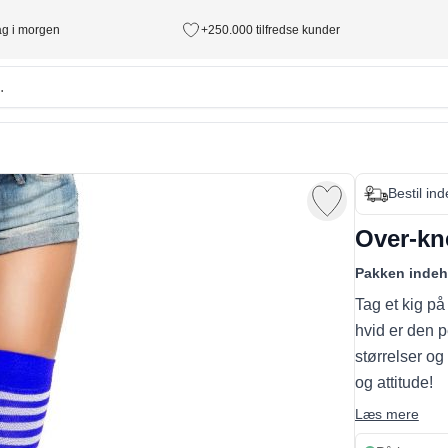
tag i morgen
+250.000 tilfredse kunder
Bestil in
Over-kn
Pakken indeh
Tag et kig på
hvid er den p
størrelser og k
og attitude!
Læs mere