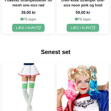
Fiskenet strømpebukser fin
Over-knee strømper one-
mesh one-size rød
size neon pink og hvid
39,00 kr
59,00 kr
På lager
På lager
LÆG I KURV
LÆG I KURV
Senest set