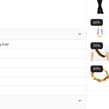
60%
g hvid
20%
60%