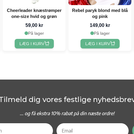
Cheerleader knæstrømper
Rebel paryk blond med blå
one-size hvid og grøn
og pink
59,00 kr
149,00 kr
På lager
På lager
LÆG I KURV
LÆG I KURV
Tilmeld dig vores festlige nyhedsbre
... og f
å ekstra 10% rabat på din næste ordre!