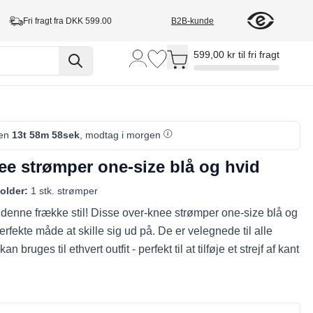
Fri fragt fra DKK 599.00
B2B-kunde
Toggle minicart, Cart is empty
599,00 kr til fri fragt
den
13t 58m 57sek
, modtag i morgen
ee strømper one-size blå og hvid
older:
1 stk. strømper
 denne frække stil! Disse over-knee strømper one-size blå og
erfekte måde at skille sig ud på. De er velegnede til alle
an bruges til ethvert outfit - perfekt til at tilføje et strejf af kant