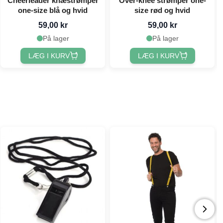
Cheerleader knæstrømper
Over-knee strømper one-
one-size blå og hvid
size rød og hvid
59,00 kr
59,00 kr
På lager
På lager
LÆG I KURV
LÆG I KURV