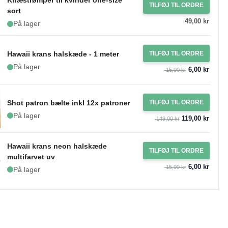
Knæstrømper til kvinder one-size
TILFØJ TIL ORDRE
sort
49,00 kr
På lager
Hawaii krans halskæde - 1 meter
TILFØJ TIL ORDRE
På lager
6,00 kr
15,00 kr
Shot patron bælte inkl 12x patroner
TILFØJ TIL ORDRE
På lager
119,00 kr
149,00 kr
Hawaii krans neon halskæde
TILFØJ TIL ORDRE
multifarvet uv
6,00 kr
15,00 kr
På lager