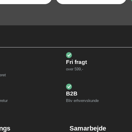
Fri fragt
over 599,-
eret
B2B
retur
Bliv erhvervskunde
ings
Samarbejde