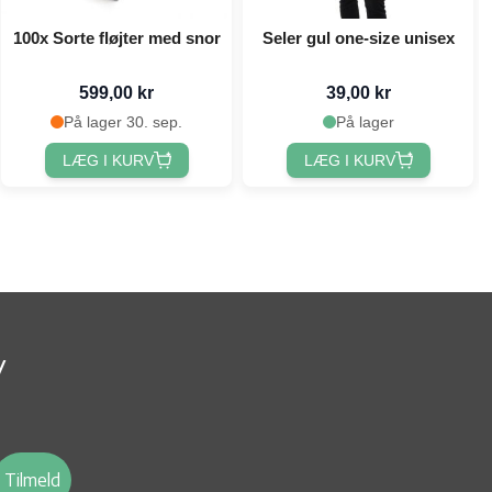
100x Sorte fløjter med snor
Seler gul one-size unisex
599,00 kr
39,00 kr
På lager 30. sep.
På lager
LÆG I KURV
LÆG I KURV
v
Tilmeld