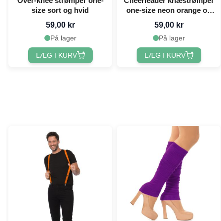
Over-knee strømper one-
Cheerleader knæstrømper
size sort og hvid
one-size neon orange og
hvid
59,00 kr
59,00 kr
På lager
På lager
LÆG I KURV
LÆG I KURV