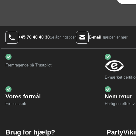
+45 70 40 40 30
E-mail
Hjælpen er nær
Se åbningstider
Fremragende på Trustpilot
E-mærket certific
Vores formål
Nem retur
Fællesskab
Hurtig og effektiv 
Brug for hjælp?
PartyVik