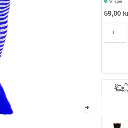
På lager
59,00 k
Antal
Én
Fr