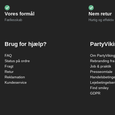
Vores formål
Nem retur
Fællesskab
Hurtig og effektiv 
Brug for hjælp?
PartyVik
FAQ
Om PartyVikin
Status på ordre
Rebranding fra
Fragt
Job & praktik
Retur
Presseomtale
Reklamation
Handelsbetinge
Kundeservice
Lejebetingelser
Find smiley
GDPR