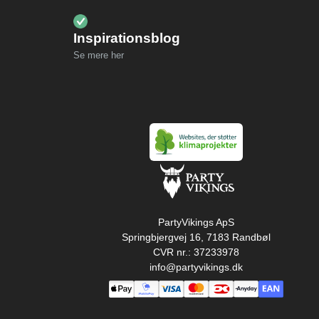
Inspirationsblog
Se mere her
PartyVikings ApS
Springbjergvej 16, 7183 Randbøl
CVR nr.: 37233978
info@partyvikings.dk