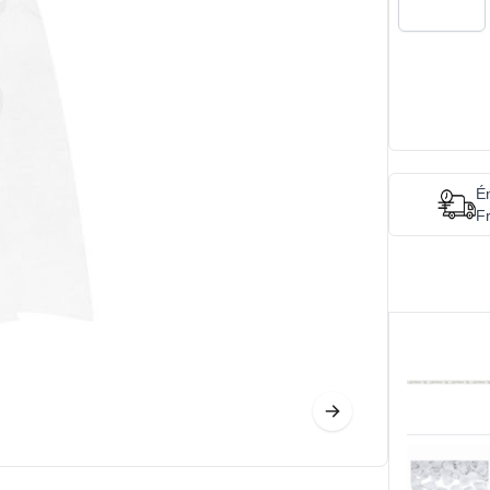
Én
Fr