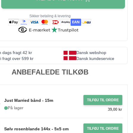
Sikker betaling & levering
 dags fragt 42 kr
Dansk webshop
i fragt over 599 kr
Dansk kundeservice
ANBEFALEDE TILKØB
Just Married bånd - 15m
TILFØJ TIL ORDRE
På lager
39,00 kr
Sølv rosenblande 144x - 5x5 cm
TILFØJ TIL ORDRE