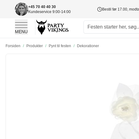
+45 70 40 40 30
Bestil før 17.00, mod
Kundeservice 9:00-14:00
MENU
Skip to Content
Forsiden
/
Produkter
/
Pynt til festen
/
Dekorationer