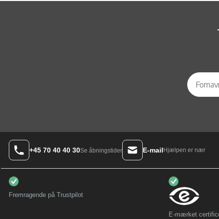
+45 70 40 40 30
E-mail
Hjælpen er nær
Se åbningstider
Fremragende på Trustpilot
E-mærket certific