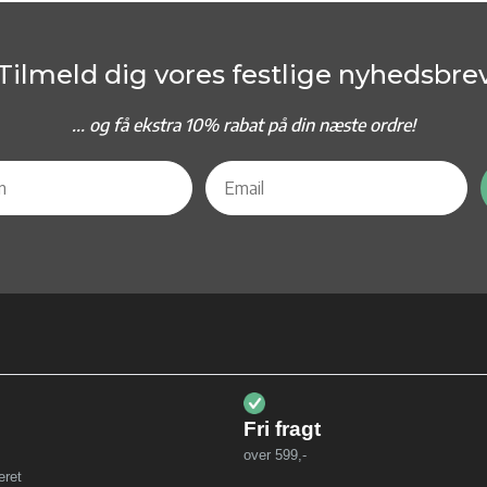
Tilmeld dig vores festlige nyhedsbre
... og f
å ekstra 10% rabat på din næste ordre!
Fri fragt
over 599,-
eret