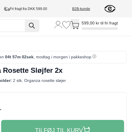
Fri fragt fra DKK 599.00
B2B-kunde
Toggle minicart, Cart is empty
599,00 kr til fri fragt
den
04t 57m 01sek
, modtag i morgen i pakkeshop
 Rosette Sløjfer 2x
older:
2 stk. Organza rosette sløjer
r
TILFØJ TIL KURV