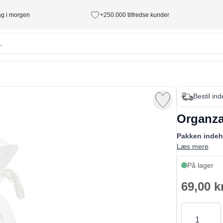
tag i morgen
+250.000 tilfredse kunder
Bestil in
Organza
Pakken indeh
Læs mere
På lager
69,00 k
Antal