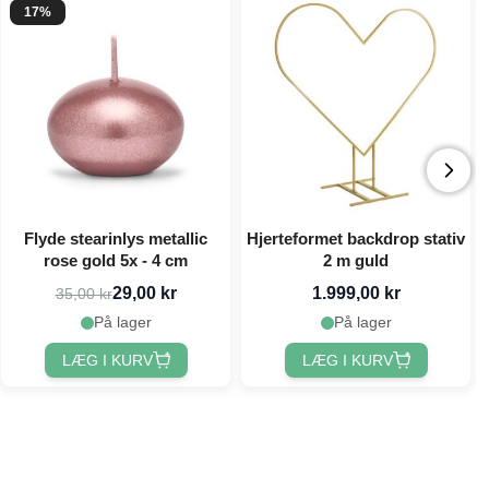
17%
Flyde stearinlys metallic
Hjerteformet backdrop stativ
rose gold 5x - 4 cm
2 m guld
29,00 kr
1.999,00 kr
35,00 kr
På lager
På lager
LÆG I KURV
LÆG I KURV