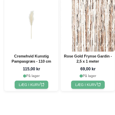
Cremehvid Kunstig
Rose Gold Frynse Gardin -
Pampasgræs - 110 cm
2,5 x 1 meter
115,00 kr
69,00 kr
På lager
På lager
LÆG I KURV
LÆG I KURV