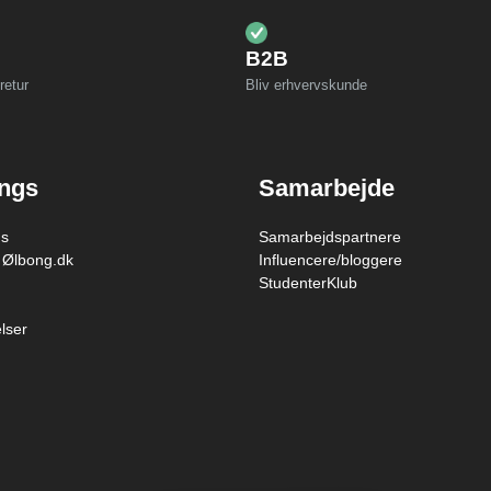
B2B
retur
Bliv erhvervskunde
ings
Samarbejde
gs
Samarbejdspartnere
 Ølbong.dk
Influencere/bloggere
StudenterKlub
lser