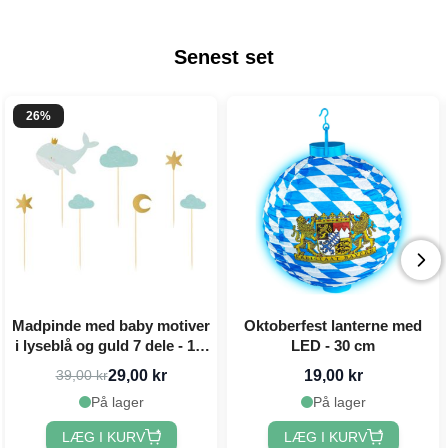
Senest set
26%
Madpinde med baby motiver
Oktoberfest lanterne med
i lyseblå og guld 7 dele - 11-
LED - 30 cm
13,5 cm
29,00 kr
19,00 kr
39,00 kr
På lager
På lager
LÆG I KURV
LÆG I KURV