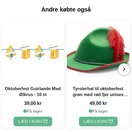
Andre købte også
Oktoberfest Guirlande Med
Tyrolerhat til oktoberfest
Ølkrus - 10 m
grøn med rød fjer unisex
one-size
39,00 kr
49,00 kr
På lager
På lager
LÆG I KURV
LÆG I KURV