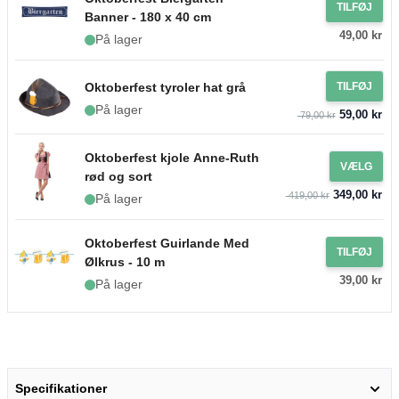
TILFØJ
Banner - 180 x 40 cm
49,00 kr
På lager
Oktoberfest tyroler hat grå
TILFØJ
På lager
59,00 kr
79,00 kr
Oktoberfest kjole Anne-Ruth
VÆLG
rød og sort
349,00 kr
419,00 kr
På lager
Oktoberfest Guirlande Med
TILFØJ
Ølkrus - 10 m
39,00 kr
På lager
Specifikationer