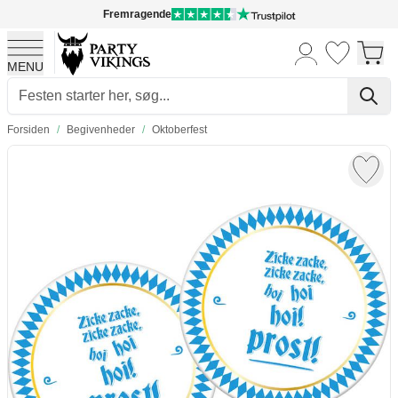
Fremragende
MENU
Skip to Content
Forsiden
/
Begivenheder
/
Oktoberfest