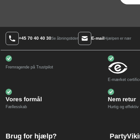
+45 70 40 40 30
E-mail
Hjælpen er nær
Se åbningstider
Fremragende på Trustpilot
E-mærket certific
Vores formål
Nem retur
Fællesskab
Hurtig og effektiv 
Brug for hjælp?
PartyVik