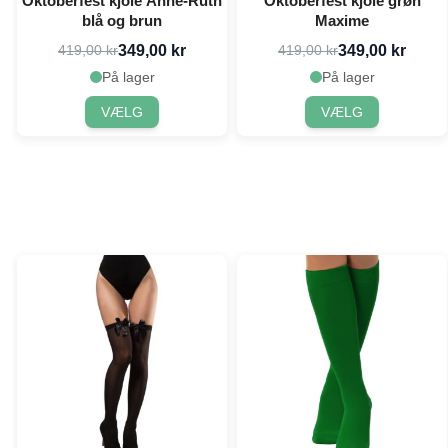
Oktoberfest kjole Anne-Ruth
Oktoberfest kjole grøn
blå og brun
Maxime
349,00 kr
349,00 kr
419,00 kr
419,00 kr
På lager
På lager
VÆLG
VÆLG