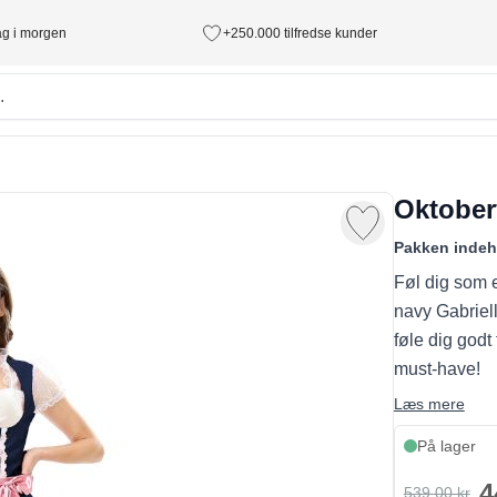
tag i morgen
+250.000 tilfredse kunder
Oktoberf
Pakken indeh
Føl dig som 
navy Gabriell
føle dig godt 
must-have!
Læs mere
På lager
4
539,00 kr