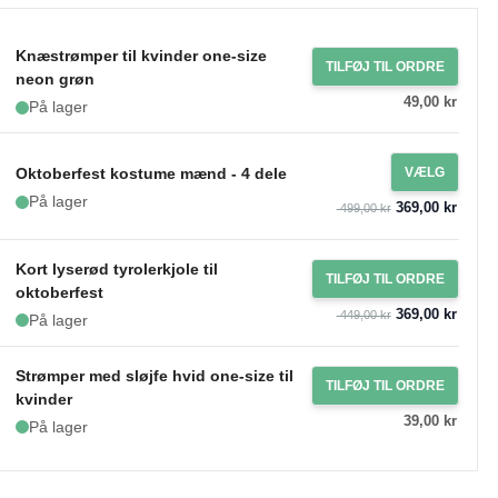
Knæstrømper til kvinder one-size
TILFØJ TIL ORDRE
neon grøn
49,00 kr
På lager
Oktoberfest kostume mænd - 4 dele
VÆLG
På lager
369,00 kr
499,00 kr
Kort lyserød tyrolerkjole til
TILFØJ TIL ORDRE
oktoberfest
369,00 kr
449,00 kr
På lager
Strømper med sløjfe hvid one-size til
TILFØJ TIL ORDRE
kvinder
39,00 kr
På lager