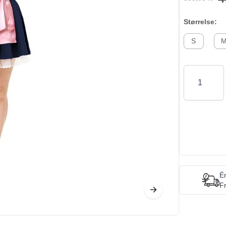
Størrelse:
S
Antal
Én
Fr