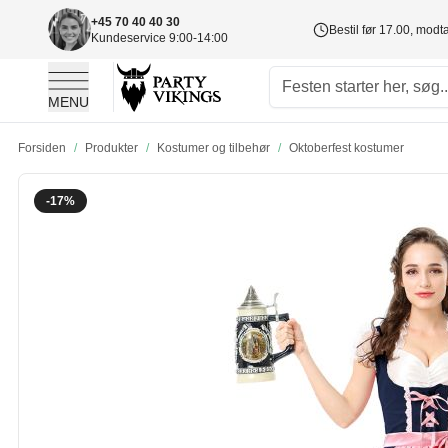
+45 70 40 40 30
Bestil før 17.00, mod
Kundeservice 9:00-14:00
MENU
Skip to Content
Forsiden
/
Produkter
/
Kostumer og tilbehør
/
Oktoberfest kostumer
-17%