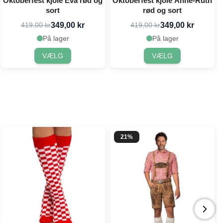
Oktoberfest kjole Eva rød og
Oktoberfest kjole Anne-Ruth
sort
rød og sort
349,00 kr
349,00 kr
419,00 kr
419,00 kr
På lager
På lager
VÆLG
VÆLG
21%