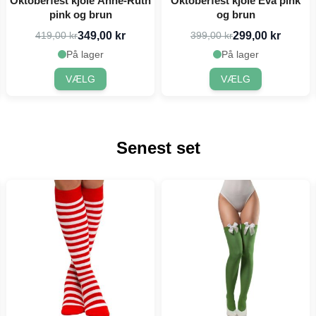
Oktoberfest kjole Anne-Ruth
Oktoberfest kjole Eva pink
pink og brun
og brun
349,00 kr
299,00 kr
419,00 kr
399,00 kr
På lager
På lager
VÆLG
VÆLG
Senest set