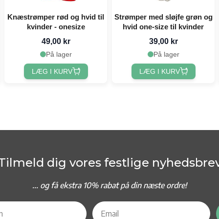
Knæstrømper rød og hvid til
Strømper med sløjfe grøn og
kvinder - onesize
hvid one-size til kvinder
49,00 kr
39,00 kr
På lager
På lager
LÆG I KURV
LÆG I KURV
Tilmeld dig vores festlige nyhedsbre
... og f
å ekstra 10% rabat på din næste ordre!