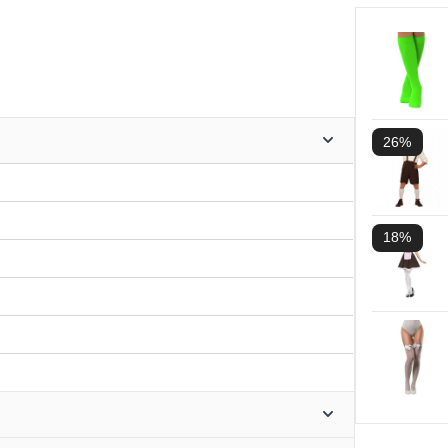
26%
18%