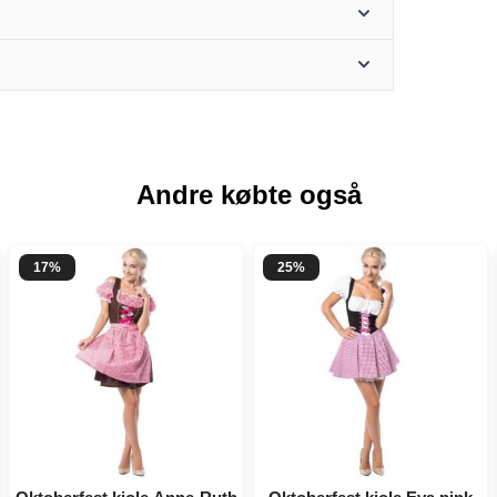
Andre købte også
17%
25%