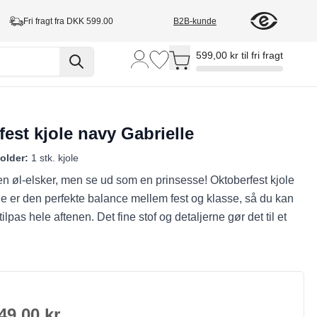
Fri fragt fra DKK 599.00
B2B-kunde
Toggle minicart, Cart is empty
599,00 kr til fri fragt
est kjole navy Gabrielle
older:
1 stk. kjole
en øl-elsker, men se ud som en prinsesse! Oktoberfest kjole
e er den perfekte balance mellem fest og klasse, så du kan
tilpas hele aftenen. Det fine stof og detaljerne gør det til et
49,00 kr