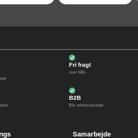
Fri fragt
over 599,-
eret
B2B
retur
Bliv erhvervskunde
ings
Samarbejde