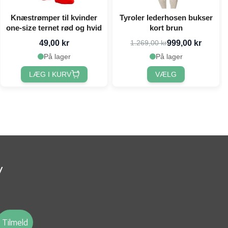
Knæstrømper til kvinder
Tyroler lederhosen bukser
one-size ternet rød og hvid
kort brun
49,00 kr
999,00 kr
1.269,00 kr
På lager
På lager
LÆG I KURV
VÆLG
v
Tilmeld