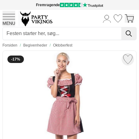
Fremragende
MENU
Skip to Content
Forsiden
/
Begivenheder
/
Oktoberfest
-17%