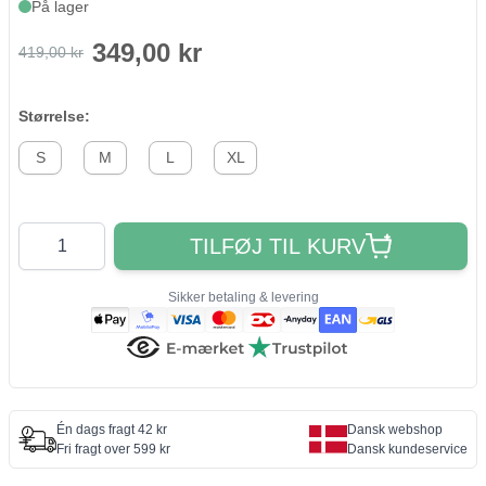
På lager
349,00 kr
419,00 kr
Størrelse:
S
M
L
XL
Antal
TILFØJ TIL KURV
Sikker betaling & levering
Én dags fragt 42 kr
Dansk webshop
Fri fragt over 599 kr
Dansk kundeservice