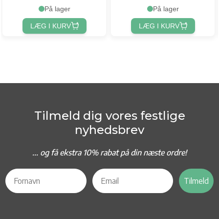
På lager
På lager
LÆG I KURV
LÆG I KURV
Tilmeld dig vores festlige
nyhedsbrev
... og f
å ekstra 10% rabat på din næste ordre!
Tilmeld