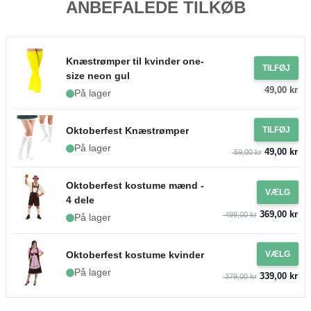
ANBEFALEDE TILKØB
Knæstrømper til kvinder one-
TILFØJ
size neon gul
49,00 kr
På lager
Oktoberfest Knæstrømper
TILFØJ
På lager
49,00 kr
59,00 kr
Oktoberfest kostume mænd -
VÆLG
4 dele
369,00 kr
499,00 kr
På lager
Oktoberfest kostume kvinder
VÆLG
På lager
339,00 kr
379,00 kr