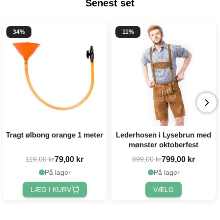
Senest set
34%
11%
Tragt ølbong orange 1 meter
Lederhosen i Lysebrun med
mønster oktoberfest
79,00 kr
799,00 kr
119,00 kr
899,00 kr
På lager
På lager
LÆG I KURV
VÆLG