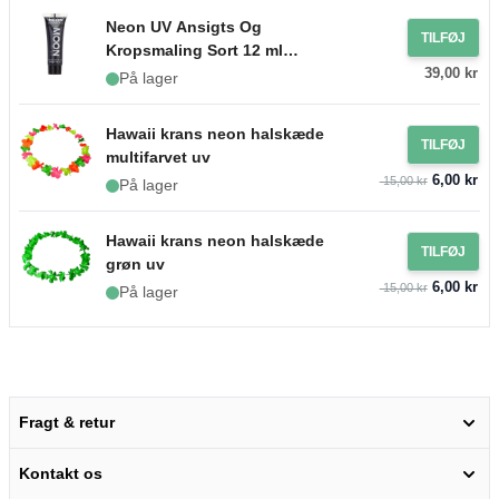
Neon UV Ansigts Og
TILFØJ
Kropsmaling Sort 12 ml
39,00 kr
Moon Creations
På lager
Hawaii krans neon halskæde
TILFØJ
multifarvet uv
6,00 kr
15,00 kr
På lager
Hawaii krans neon halskæde
TILFØJ
grøn uv
6,00 kr
15,00 kr
På lager
Fragt & retur
Kontakt os