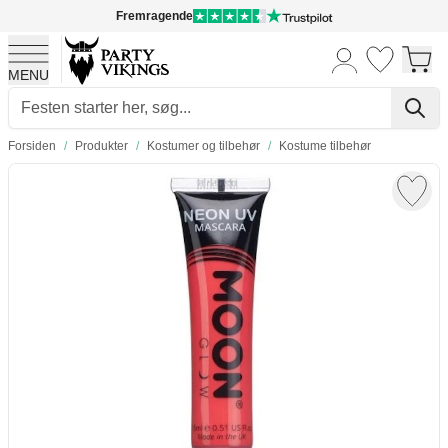
Fremragende
MENU
Skip to Content
Forsiden
/
Produkter
/
Kostumer og tilbehør
/
Kostume tilbehør