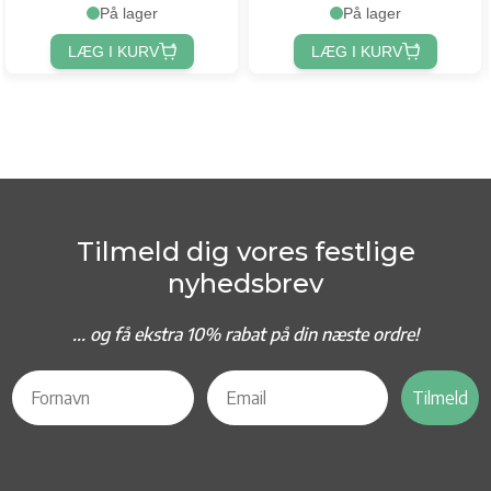
På lager
På lager
LÆG I KURV
LÆG I KURV
Tilmeld dig vores festlige
nyhedsbrev
... og f
å ekstra 10% rabat på din næste ordre!
Tilmeld