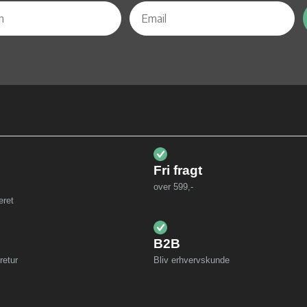
Fri fragt
over 599,-
eret
B2B
retur
Bliv erhvervskunde