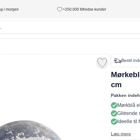
tag i morgen
+250.000 tilfredse kunder
Bestil in
Mørkeblå
cm
Pakken indeh
Mørkblå e
Glitrende 
Ideelle til 
Læs mere