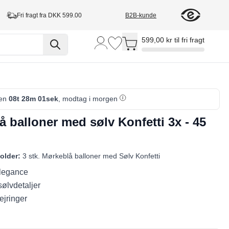
Fri fragt fra DKK 599.00
B2B-kunde
Toggle minicart, Cart is empty
599,00 kr til fri fragt
den
08t 28m 00sek
, modtag i morgen
 balloner med sølv Konfetti 3x - 45
older:
3 stk. Mørkeblå balloner med Sølv Konfetti
legance
sølvdetaljer
fejringer