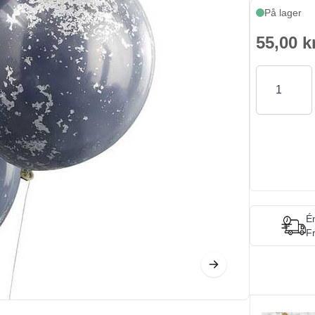
På lager
55,00 k
Antal
Én
Fr