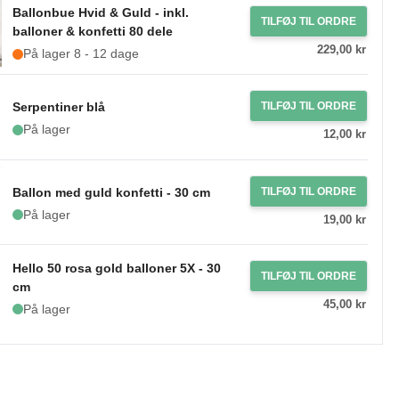
Ballonbue Hvid & Guld - inkl.
TILFØJ TIL ORDRE
balloner & konfetti 80 dele
229,00 kr
På lager 8 - 12 dage
Serpentiner blå
TILFØJ TIL ORDRE
På lager
12,00 kr
Ballon med guld konfetti - 30 cm
TILFØJ TIL ORDRE
På lager
19,00 kr
Hello 50 rosa gold balloner 5X - 30
TILFØJ TIL ORDRE
cm
45,00 kr
På lager