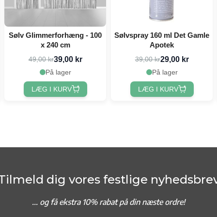
Sølv Glimmerforhæng - 100
Sølvspray 160 ml Det Gamle
x 240 cm
Apotek
39,00 kr
29,00 kr
49,00 kr
39,00 kr
På lager
På lager
LÆG I KURV
LÆG I KURV
Tilmeld dig vores festlige nyhedsbre
... og f
å ekstra 10% rabat på din næste ordre!