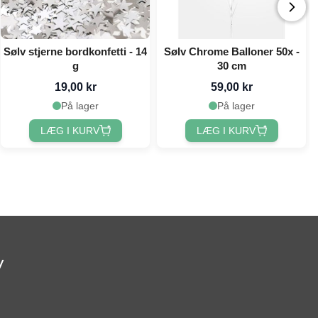
Sølv stjerne bordkonfetti - 14
Sølv Chrome Balloner 50x -
g
30 cm
19,00 kr
59,00 kr
På lager
På lager
LÆG I KURV
LÆG I KURV
v