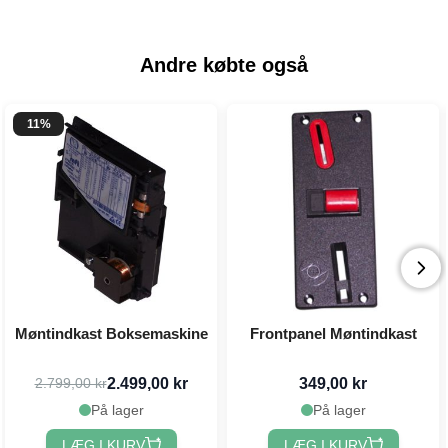
Andre købte også
11%
Møntindkast Boksemaskine
Frontpanel Møntindkast
2.499,00 kr
349,00 kr
2.799,00 kr
På lager
På lager
LÆG I KURV
LÆG I KURV