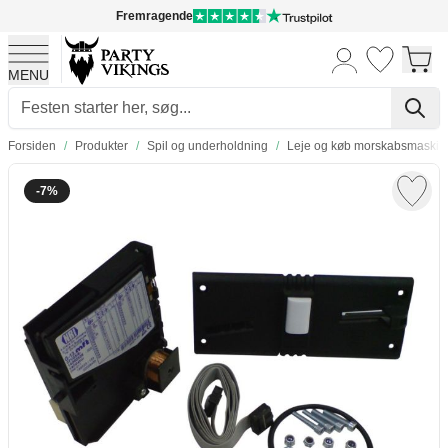
Fremragende
MENU
Skip to Content
Forsiden
/
Produkter
/
Spil og underholdning
/
Leje og køb morskabsmaskin
-7%