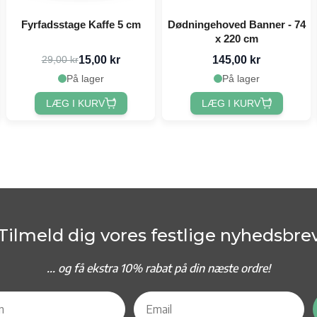
Fyrfadsstage Kaffe 5 cm
Dødningehoved Banner - 74
x 220 cm
15,00 kr
145,00 kr
29,00 kr
På lager
På lager
LÆG I KURV
LÆG I KURV
Tilmeld dig vores festlige nyhedsbre
... og f
å ekstra 10% rabat på din næste ordre!