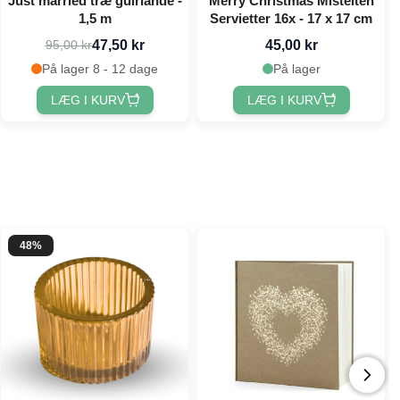
Just married træ guirlande -
Merry Christmas Mistelten
1,5 m
Servietter 16x - 17 x 17 cm
47,50 kr
45,00 kr
95,00 kr
På lager 8 - 12 dage
På lager
LÆG I KURV
LÆG I KURV
48%