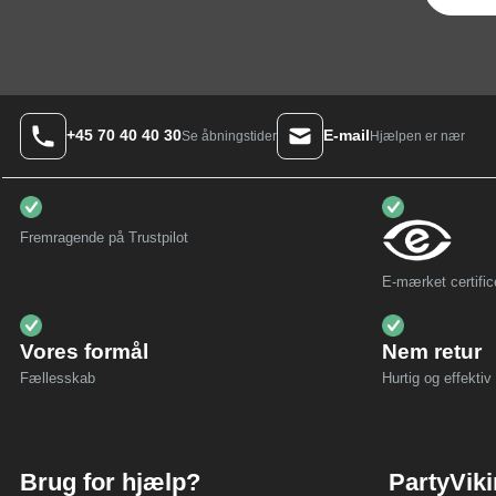
+45 70 40 40 30
E-mail
Hjælpen er nær
Se åbningstider
Fremragende på Trustpilot
E-mærket certific
Vores formål
Nem retur
Fællesskab
Hurtig og effektiv 
Brug for hjælp?
PartyVik