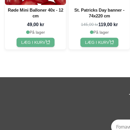
Røde Mini Balloner 40x - 12
St. Patricks Day banner -
cm
74x220 cm
49,00 kr
119,00 kr
145,00 kr
På lager
På lager
LÆG I KURV
LÆG I KURV