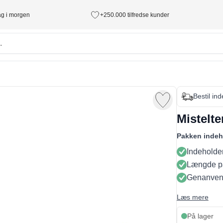
tag i morgen
+250.000 tilfredse kunder
Bestil in
Mistelte
Pakken indeh
Indeholder
Længde på
Genanven
Læs mere
På lager