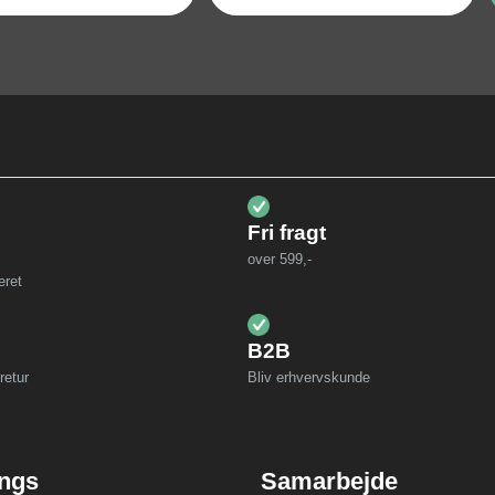
Fri fragt
over 599,-
eret
B2B
retur
Bliv erhvervskunde
ings
Samarbejde