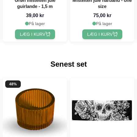
Grøn mistelten jule
Mistelten jule hårbånd - one
guirlande - 1,5 m
size
39,00 kr
75,00 kr
På lager
På lager
LÆG I KURV
LÆG I KURV
Senest set
48%