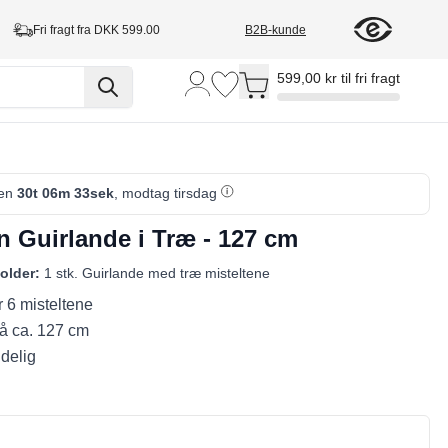
Fri fragt fra DKK 599.00
B2B-kunde
Toggle minicart, Cart is empty
599,00 kr til fri fragt
den
30t 06m 32sek
, modtag tirsdag
n Guirlande i Træ - 127 cm
older:
1 stk. Guirlande med træ misteltene
 6 misteltene
 ca. 127 cm
delig