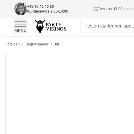
+45 70 40 40 30
Bestil før 17.00, mod
Kundeservice 9:00-14:00
MENU
Skip to Content
Forsiden
/
Begivenheder
/
Jul