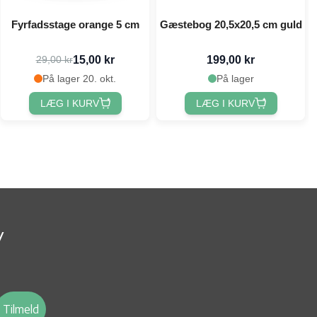
Fyrfadsstage orange 5 cm
Gæstebog 20,5x20,5 cm guld
15,00 kr
199,00 kr
29,00 kr
På lager 20. okt.
På lager
LÆG I KURV
LÆG I KURV
v
Tilmeld