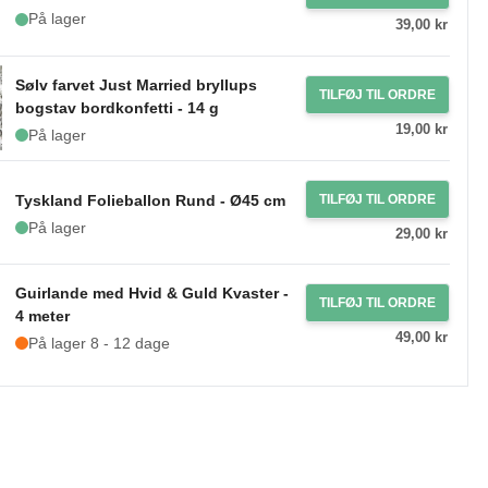
På lager
39,00 kr
Sølv farvet Just Married bryllups
TILFØJ TIL ORDRE
bogstav bordkonfetti - 14 g
19,00 kr
På lager
Tyskland Folieballon Rund - Ø45 cm
TILFØJ TIL ORDRE
På lager
29,00 kr
Guirlande med Hvid & Guld Kvaster -
TILFØJ TIL ORDRE
4 meter
49,00 kr
På lager 8 - 12 dage