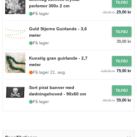
TILFØJ
perlemor 300x 2 cm
29,00 kr
39,00 kr
På lager
Guld Stjerne Guirlande - 3,6
TILFØJ
meter
39,00 kr
På lager
Kunstig gran guirlande - 2,7
TILFØJ
meter
79,00 kr
129,00 kr
På lager 21. aug.
Sort pirat banner med
TILFØJ
dødningehoved - 90x60 cm
59,00 kr
99,00 kr
På lager