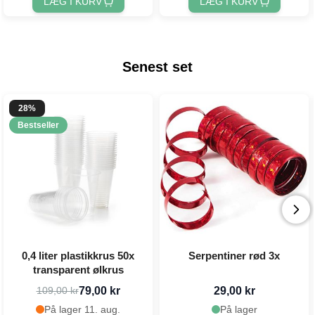
LÆG I KURV
LÆG I KURV
Senest set
28%
Bestseller
0,4 liter plastikkrus 50x
Serpentiner rød 3x
transparent ølkrus
79,00 kr
29,00 kr
109,00 kr
På lager 11. aug.
På lager