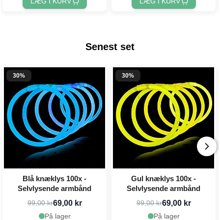
LÆG I KURV
LÆG I KURV
Senest set
30%
30%
Blå knæklys 100x -
Gul knæklys 100x -
Selvlysende armbånd
Selvlysende armbånd
69,00 kr
69,00 kr
99,00 kr
99,00 kr
På lager
På lager