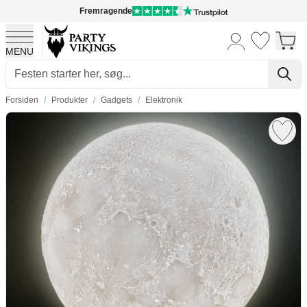
Fremragende
MENU
Skip to Content
Forsiden
/
Produkter
/
Gadgets
/
Elektronik