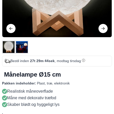
Bestil inden
27t 29m 43sek
, modtag tirsdag
Månelampe Ø15 cm
Pakken indeholder:
Plast, træ, elektronik
Realistisk måneoverflade
Måne med dekorativ træfod
Skaber blødt og hyggeligt lys