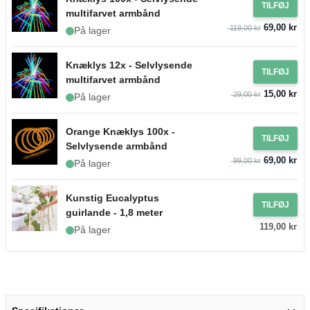
TILFØJ
multifarvet armbånd
69,00 kr
119,00 kr
På lager
Knæklys 12x - Selvlysende
TILFØJ
multifarvet armbånd
15,00 kr
29,00 kr
På lager
Orange Knæklys 100x -
TILFØJ
Selvlysende armbånd
69,00 kr
99,00 kr
På lager
Kunstig Eucalyptus
TILFØJ
guirlande - 1,8 meter
119,00 kr
På lager