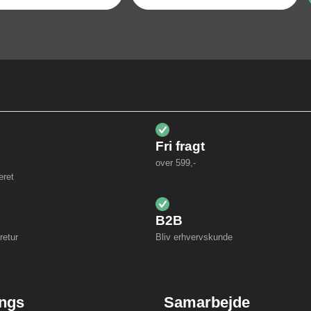
Fri fragt
over 599,-
eret
B2B
retur
Bliv erhvervskunde
ings
Samarbejde