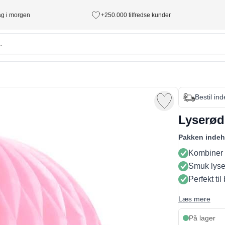
tag i morgen
+250.000 tilfredse kunder
Bestil in
Lyserød
Pakken indeh
Kombiner f
Smuk lyse
Perfekt ti
Læs mere
På lager