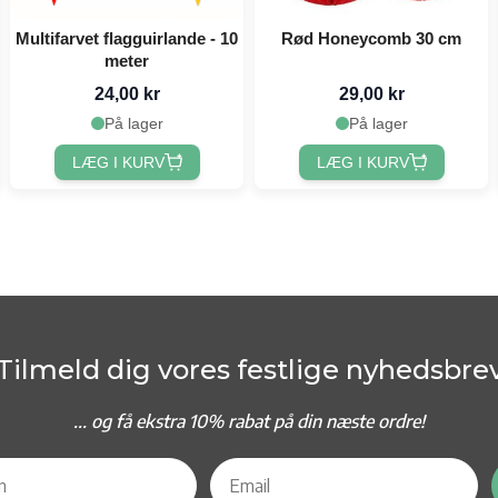
Multifarvet flagguirlande - 10
Rød Honeycomb 30 cm
meter
24,00 kr
29,00 kr
På lager
På lager
LÆG I KURV
LÆG I KURV
Tilmeld dig vores festlige nyhedsbre
... og f
å ekstra 10% rabat på din næste ordre!