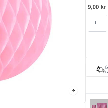
9,00 kr
Antal
Én
Fr