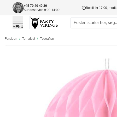
+45 70 40 40 30
Bestil før 17.00, mod
Kundeservice 9:00-14:00
MENU
Skip to Content
Forsiden
/
Temafest
/
Tøseaften