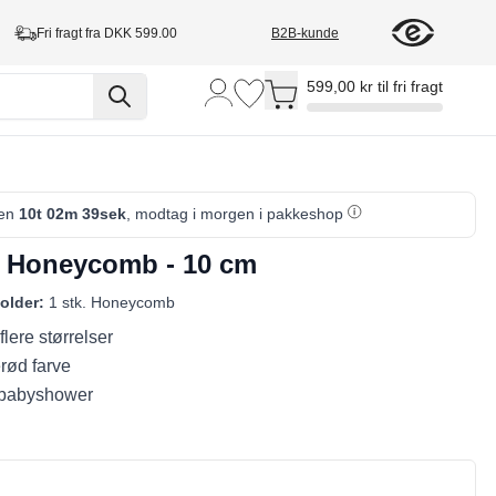
Fri fragt fra DKK 599.00
B2B-kunde
Toggle minicart, Cart is empty
599,00 kr til fri fragt
den
10t 02m 38sek
, modtag i morgen i pakkeshop
 Honeycomb - 10 cm
older:
1 stk. Honeycomb
lere størrelser
rød farve
l babyshower