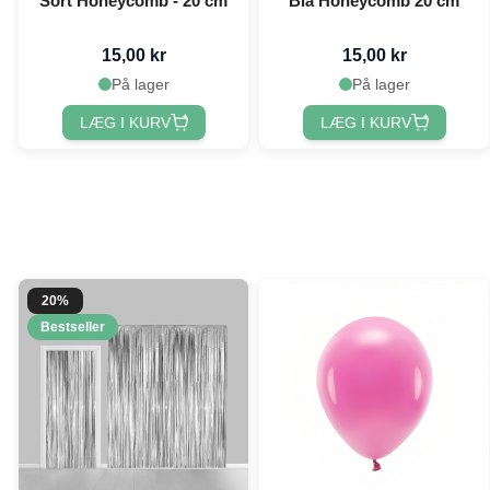
Sort Honeycomb - 20 cm
Blå Honeycomb 20 cm
15,00 kr
15,00 kr
På lager
På lager
LÆG I KURV
LÆG I KURV
20%
Bestseller