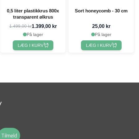
0,5 liter plastikkrus 800x
Sort honeycomb - 30 cm
transparent ølkrus
1.399,00 kr
25,00 kr
1.499,00 kr
På lager
På lager
LÆG I KURV
LÆG I KURV
v
Tilmeld