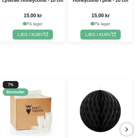
Lyserød Honeycomb - 20 cm
Honeycomb i pink - 20 cm
15,00 kr
15,00 kr
På lager
På lager
LÆG I KURV
LÆG I KURV
7%
Bestseller