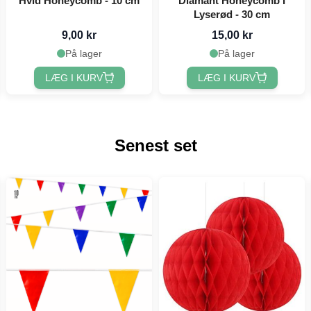
Hvid Honeycomb - 10 cm
Diamant Honeycomb I
Lyserød - 30 cm
9,00 kr
15,00 kr
På lager
På lager
LÆG I KURV
LÆG I KURV
Senest set