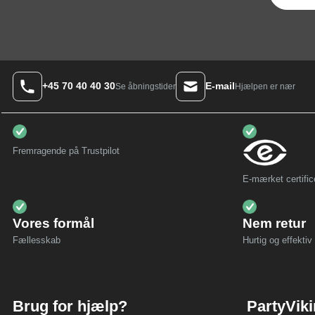
+45 70 40 40 30
E-mail
Hjælpen er nær
Se åbningstider
Fremragende på Trustpilot
E-mærket certific
Vores formål
Nem retur
Fællesskab
Hurtig og effektiv 
Brug for hjælp?
PartyVik