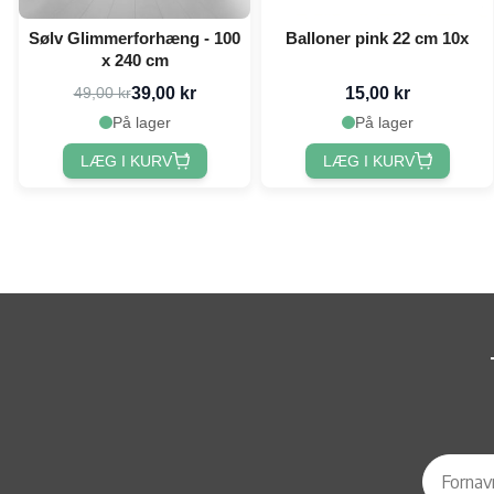
Sølv Glimmerforhæng - 100
Balloner pink 22 cm 10x
x 240 cm
39,00 kr
15,00 kr
49,00 kr
På lager
På lager
LÆG I KURV
LÆG I KURV