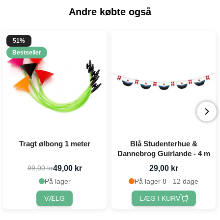
Andre købte også
51%
Bestseller
Tragt ølbong 1 meter
Blå Studenterhue &
Dannebrog Guirlande - 4 m
49,00 kr
29,00 kr
99,00 kr
På lager
På lager 8 - 12 dage
VÆLG
LÆG I KURV