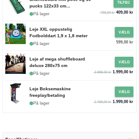
TILFØJ
pucks 122x33 cm
409,00 kr
PartyVikings
759,00 kr
På lager
Leje XXL oppustelig
VÆLG
Fodbolddart 1,9 x 1,8 meter
599,00 kr
På lager
Leje af mega shuffleboard
VÆLG
deluxe 280x75 cm
1.999,00 kr
2.999,00 kr
På lager
Leje Boksemaskine
VÆLG
freeplay/betaling
1.999,00 kr
2.499,00 kr
På lager