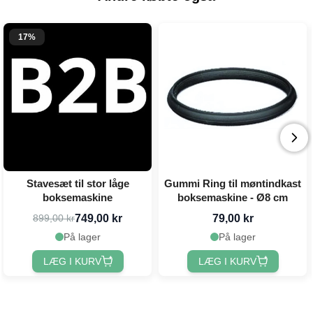
17%
Stavesæt til stor låge
Gummi Ring til møntindkast
boksemaskine
boksemaskine - Ø8 cm
749,00 kr
79,00 kr
899,00 kr
På lager
På lager
LÆG I KURV
LÆG I KURV