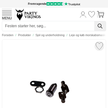
Fremragende
MENU
Skip to Content
Forsiden
/
Produkter
/
Spil og underholdning
/
Leje og køb morskabsmaskin