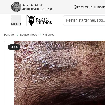
+45 70 40 40 30
Bestil før 17.00, mod
Kundeservice 9:00-14:00
MENU
Skip to Content
Forsiden
/
Begivenheder
/
Halloween
-13%