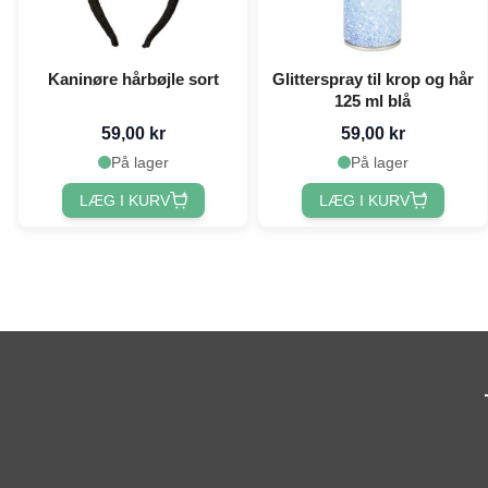
Kaninøre hårbøjle sort
Glitterspray til krop og hår
125 ml blå
59,00 kr
59,00 kr
På lager
På lager
LÆG I KURV
LÆG I KURV