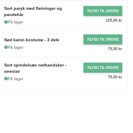
Sort paryk med fletninger og
TILFØJ TIL ORDRE
pandehår
129,00 kr
På lager
Sød kanin kostume - 3 dele
TILFØJ TIL ORDRE
På lager
79,00 kr
Sort spindelvæv nethandsker -
TILFØJ TIL ORDRE
onesize
79,00 kr
På lager