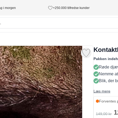
tag i morgen
+250.000 tilfredse kunder
Kontakt
Pakken indeh
Røde djæv
Nemme at
Blik, der 
Læs mere
Forventes 
1
149,00 kr