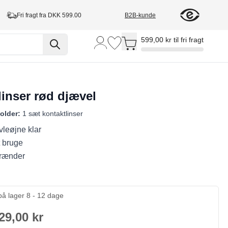
Fri fragt fra DKK 599.00
B2B-kunde
Toggle minicart, Cart is empty
599,00 kr til fri fragt
linser rød djævel
older:
1 sæt kontaktlinser
leøjne klar
 bruge
brænder
på lager 8 - 12 dage
29,00 kr