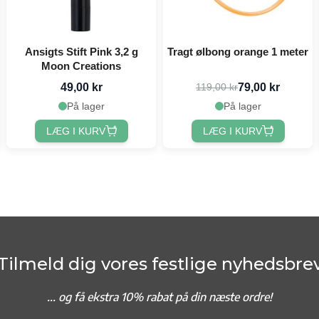
Ansigts Stift Pink 3,2 g
Tragt ølbong orange 1 meter
Moon Creations
49,00 kr
79,00 kr
119,00 kr
På lager
På lager
LÆG I KURV
LÆG I KURV
Tilmeld dig vores festlige nyhedsbre
... og f
å ekstra 10% rabat på din næste ordre!