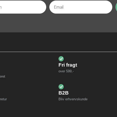
Fri fragt
over 599,-
eret
B2B
retur
Bliv erhvervskunde