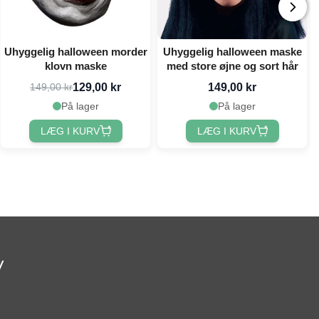
Uhyggelig halloween morder
Uhyggelig halloween maske
klovn maske
med store øjne og sort hår
129,00 kr
149,00 kr
149,00 kr
På lager
På lager
LÆG I KURV
LÆG I KURV
v