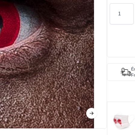
Antal
Én
Fr