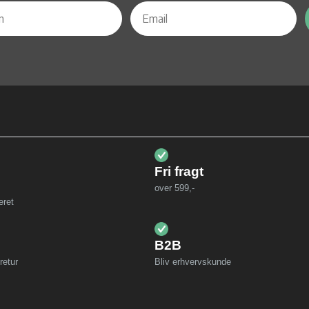
Fri fragt
over 599,-
eret
B2B
retur
Bliv erhvervskunde