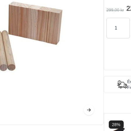
2
299,00 kr
Antal
Én
Fr
28%