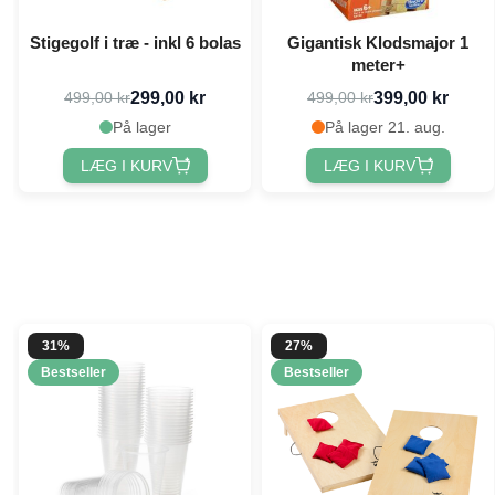
Stigegolf i træ - inkl 6 bolas
Gigantisk Klodsmajor 1
meter+
299,00 kr
399,00 kr
499,00 kr
499,00 kr
På lager
På lager 21. aug.
LÆG I KURV
LÆG I KURV
31%
27%
Bestseller
Bestseller