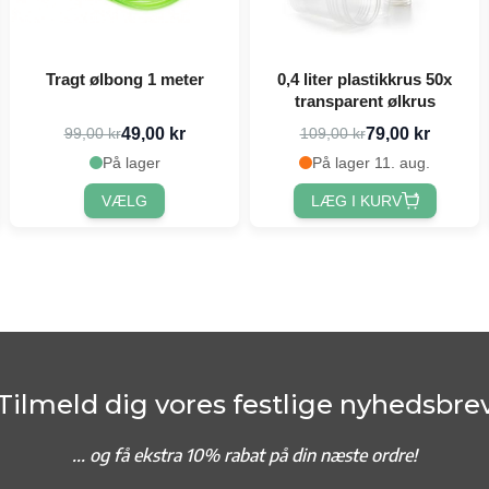
Tragt ølbong 1 meter
0,4 liter plastikkrus 50x
transparent ølkrus
49,00 kr
79,00 kr
99,00 kr
109,00 kr
På lager
På lager 11. aug.
VÆLG
LÆG I KURV
Tilmeld dig vores festlige nyhedsbre
... og f
å ekstra 10% rabat på din næste ordre!