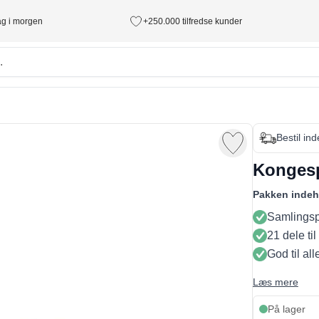
tag i morgen
+250.000 tilfredse kunder
Bestil in
Kongesp
Pakken indeh
Samlings
21 dele til 
God til al
Læs mere
På lager