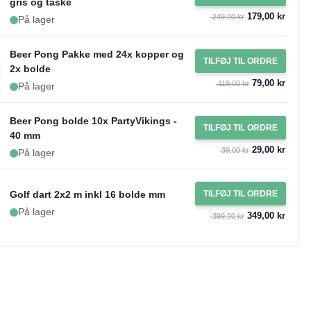
gris og taske
179,00 kr
249,00 kr
På lager
Beer Pong Pakke med 24x kopper og
TILFØJ TIL ORDRE
2x bolde
79,00 kr
119,00 kr
På lager
Beer Pong bolde 10x PartyVikings -
TILFØJ TIL ORDRE
40 mm
29,00 kr
39,00 kr
På lager
Golf dart 2x2 m inkl 16 bolde mm
TILFØJ TIL ORDRE
På lager
349,00 kr
399,00 kr