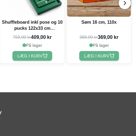
Shuffleboard inkl pose og 10
Søm 16 cm, 110x
pucks 122x33 cm
PartyVikings
409,00 kr
369,00 kr
759,00 kr
389,00 kr
På lager
På lager
LÆG I KURV
LÆG I KURV
v