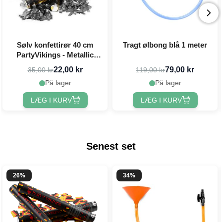
Sølv konfettirør 40 cm
Tragt ølbong blå 1 meter
PartyVikings - Metallic
Rektangulær
22,00 kr
79,00 kr
35,00 kr
119,00 kr
På lager
På lager
LÆG I KURV
LÆG I KURV
Senest set
26%
34%