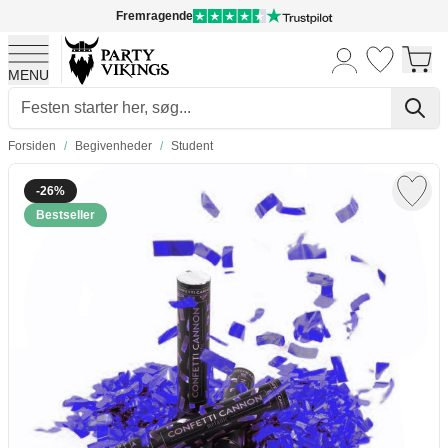
Fremragende
MENU
Skip to Content
Forsiden
/
Begivenheder
/
Student
-26%
Bestseller