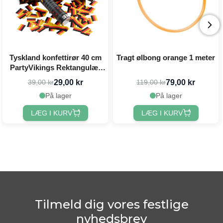
Tyskland konfettirør 40 cm
Tragt ølbong orange 1 meter
PartyVikings Rektangulær
konfetti
29,00 kr
79,00 kr
39,00 kr
119,00 kr
På lager
På lager
LÆG I KURV
LÆG I KURV
Tilmeld dig vores festlige
nyhedsbrev