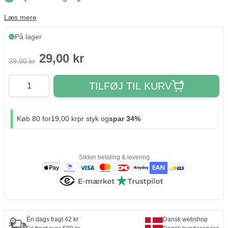
Læs mere
På lager
29,00 kr
39,00 kr
Antal
TILFØJ TIL KURV
Køb 80 for
19,00 kr
pr styk og
spar
34%
Sikker betaling & levering
Én dags fragt 42 kr
Dansk webshop