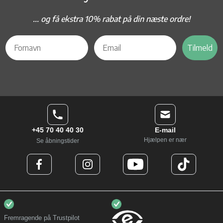
... og f
å ekstra 10% rabat på din næste ordre!
Tilmeld
+45 70 40 40 30
E-mail
Hjælpen er nær
Se åbningstider
Fremragende på Trustpilot