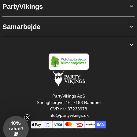
PartyVikings
Samarbejde
PartyVikings ApS
Springbjergvej 16, 7183 Randbøl
CVR nr.: 37233978
info@partyvikings.dk
10%
rabat?
🎁