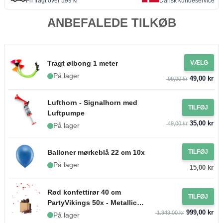
Fri fragt over 599 kr
Dansk kundeservice
ANBEFALEDE TILKØB
Tragt ølbong 1 meter
VÆLG
På lager
49,00 kr
99,00 kr
Lufthorn - Signalhorn med
TILFØJ
Luftpumpe
35,00 kr
49,00 kr
På lager
Balloner mørkeblå 22 cm 10x
TILFØJ
På lager
15,00 kr
Rød konfettirør 40 cm
TILFØJ
PartyVikings 50x - Metallic
999,00 kr
Rektangulær
1.949,00 kr
På lager