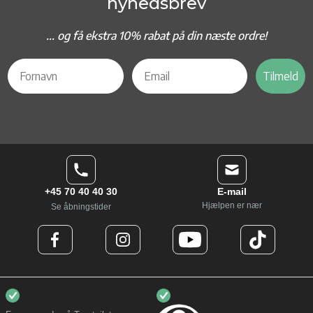
nyhedsbrev
... og f
å ekstra 10% rabat på din næste ordre!
Tilmeld
+45 70 40 40 30
E-mail
Hjælpen er nær
Se åbningstider