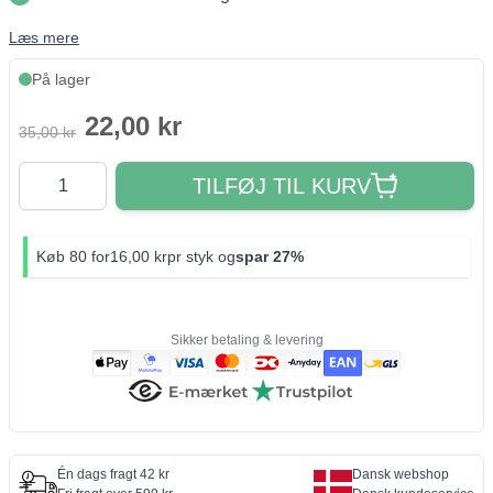
Læs mere
På lager
22,00 kr
35,00 kr
Antal
TILFØJ TIL KURV
Køb 80 for
16,00 kr
pr styk og
spar
27%
Sikker betaling & levering
Én dags fragt 42 kr
Dansk webshop