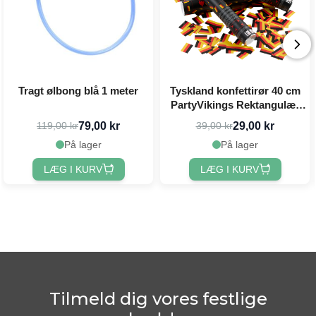
Tragt ølbong blå 1 meter
Tyskland konfettirør 40 cm
PartyVikings Rektangulær
konfetti
79,00 kr
29,00 kr
119,00 kr
39,00 kr
På lager
På lager
LÆG I KURV
LÆG I KURV
Tilmeld dig vores festlige