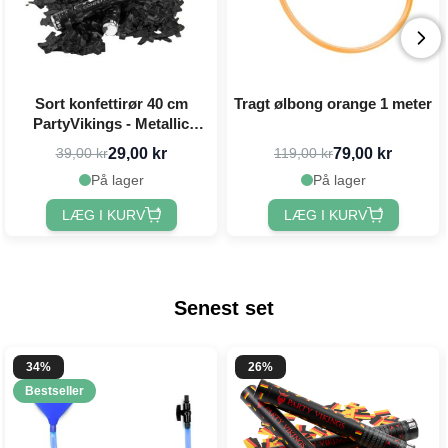
Sort konfettirør 40 cm
Tragt ølbong orange 1 meter
PartyVikings - Metallic
Rektangulær
29,00 kr
79,00 kr
39,00 kr
119,00 kr
På lager
På lager
LÆG I KURV
LÆG I KURV
Senest set
34%
26%
Bestseller