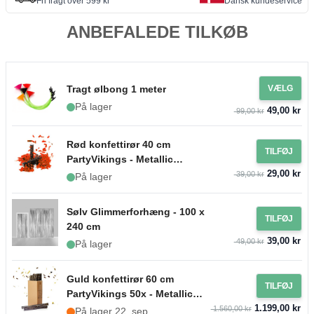
Fri fragt over 599 kr
Dansk kundeservice
ANBEFALEDE TILKØB
Tragt ølbong 1 meter
VÆLG
På lager
49,00 kr
99,00 kr
Rød konfettirør 40 cm
TILFØJ
PartyVikings - Metallic
29,00 kr
Rektangulær
39,00 kr
På lager
Sølv Glimmerforhæng - 100 x
TILFØJ
240 cm
39,00 kr
49,00 kr
På lager
Guld konfettirør 60 cm
TILFØJ
PartyVikings 50x - Metallic
1.199,00 kr
Rektangulær
1.560,00 kr
På lager 22. sep.