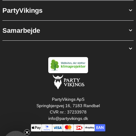
PartyVikings
Samarbejde
PartyVikings ApS
Springbjergvej 16, 7183 Randbøl
CVR nr.: 37233978
info@partyvikings.dk