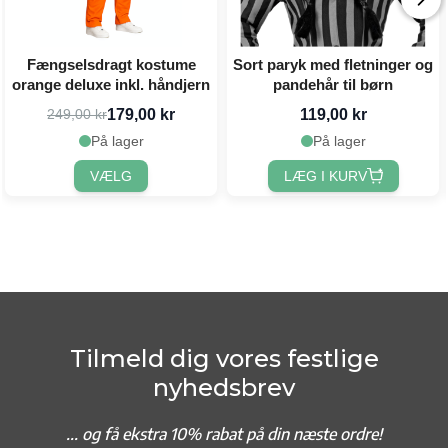
Fængselsdragt kostume
Sort paryk med fletninger og
orange deluxe inkl. håndjern
pandehår til børn
179,00 kr
119,00 kr
249,00 kr
På lager
På lager
VÆLG
LÆG I KURV
Tilmeld dig vores festlige
nyhedsbrev
... og f
å ekstra 10% rabat på din næste ordre!