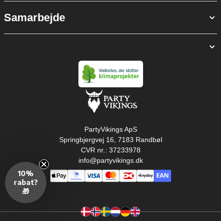
Samarbejde
PartyVikings ApS
Springbjergvej 16, 7183 Randbøl
CVR nr.: 37233978
info@partyvikings.dk
10%
rabat?
🎁