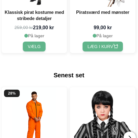
Klassisk pirat kostume med
Piratsværd med mønster
stribede detaljer
219,00 kr
99,00 kr
259,00 kr
På lager
På lager
VÆLG
LÆG I KURV
Senest set
28%