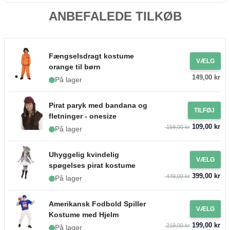
ANBEFALEDE TILKØB
Fængselsdragt kostume
VÆLG
orange til børn
149,00 kr
På lager
Pirat paryk med bandana og
TILFØJ
fletninger - onesize
109,00 kr
159,00 kr
På lager
Uhyggelig kvindelig
VÆLG
spøgelses pirat kostume
399,00 kr
449,00 kr
På lager
Amerikansk Fodbold Spiller
VÆLG
Kostume med Hjelm
199,00 kr
219,00 kr
På lager