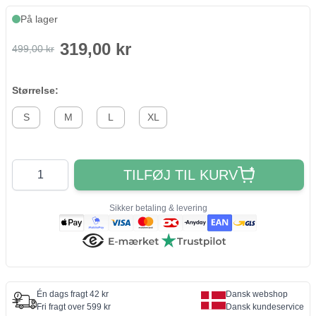
På lager
319,00 kr
499,00 kr
Størrelse:
S
M
L
XL
Antal
TILFØJ TIL KURV
Sikker betaling & levering
Én dags fragt 42 kr
Dansk webshop
Fri fragt over 599 kr
Dansk kundeservice