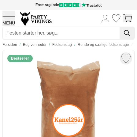
Fremragende
MENU
Skip to Content
Forsiden
/
Begivenheder
/
Fødselsdag
/
Runde og særlige fødselsdage
/
2
Bestseller