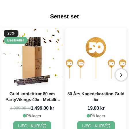
Senest set
25%
Bestseller
Guld konfettirør 80 cm
50 Års Kagedekoration Guld
PartyVikings 40x - Metallic
5x
Rektangulær
1.499,00 kr
19,00 kr
1.999,00 kr
På lager
På lager
LÆG I KURV
LÆG I KURV