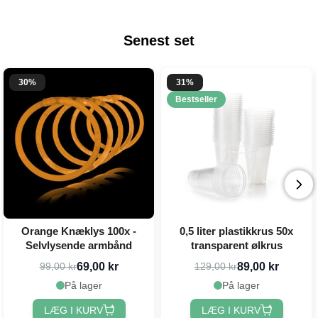
Senest set
30%
31%
Bestseller
Orange Knæklys 100x -
0,5 liter plastikkrus 50x
Selvlysende armbånd
transparent ølkrus
69,00 kr
89,00 kr
99,00 kr
129,00 kr
På lager
På lager
LÆG I KURV
LÆG I KURV