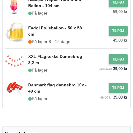
TILFØJ
Ballon - 104 cm
59,00 kr
På lager
Fadøl Folieballon - 50 x 58
TILFØJ
cm
49,00 kr
På lager 8 - 12 dage
XXL Flagrække Dannebrog
TILFØJ
3,2 m
39,00 kr
49,00 kr
På lager
Danmark flag dannebro 10x -
TILFØJ
40 cm
39,00 kr
49,00 kr
På lager