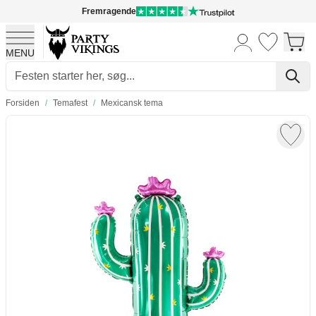
Fremragende
MENU
Skip to Content
Forsiden
/
Temafest
/
Mexicansk tema