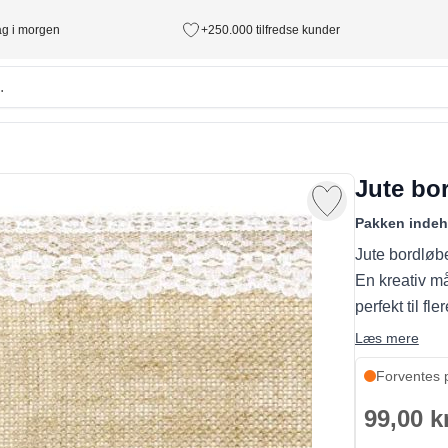
tag i morgen
+250.000 tilfredse kunder
Jute bo
Pakken indeh
Jute bordløb
En kreativ må
perfekt til fl
Læs mere
Forventes p
99,00 k