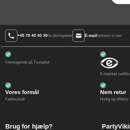
+45 70 40 40 30
E-mail
Hjælpen er nær
Se åbningstider
Fremragende på Trustpilot
E-mærket certific
Vores formål
Nem retur
Fællesskab
Hurtig og effektiv 
Brug for hjælp?
PartyVik