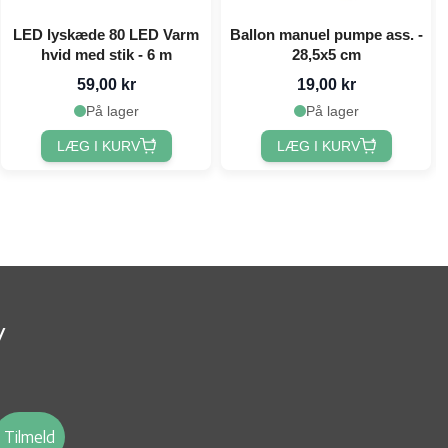
LED lyskæde 80 LED Varm
Ballon manuel pumpe ass. -
hvid med stik - 6 m
28,5x5 cm
59,00 kr
19,00 kr
På lager
På lager
LÆG I KURV
LÆG I KURV
v
Tilmeld