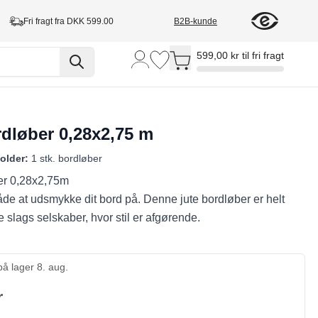
Fri fragt fra DKK 599.00
B2B-kunde
Toggle minicart, Cart is empty
599,00 kr til fri fragt
rdløber 0,28x2,75 m
older:
1 stk. bordløber
er 0,28x2,75m
de at udsmykke dit bord på. Denne jute bordløber er helt
ere slags selskaber, hvor stil er afgørende.
å lager 8. aug.
r