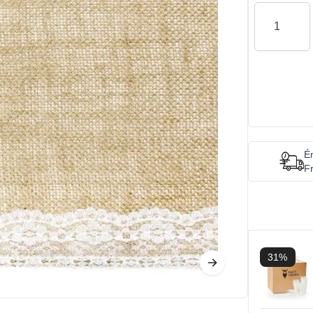
Antal
Én
Fr
31%