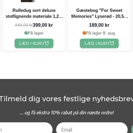
Rulledug sort deluxe
Gæstebog "For Sweet
stoflignende materiale 1,2 x
Memories" Lyserød - 20,5 x
25 meter
20,5 cm
399,00 kr
189,00 kr
449,00 kr
På lager
På lager 8. aug.
LÆG I KURV
LÆG I KURV
Tilmeld dig vores festlige nyhedsbre
... og f
å ekstra 10% rabat på din næste ordre!