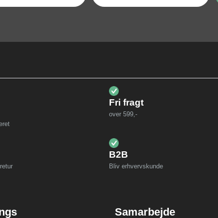
Fri fragt
over 599,-
eret
B2B
retur
Bliv erhvervskunde
ings
Samarbejde