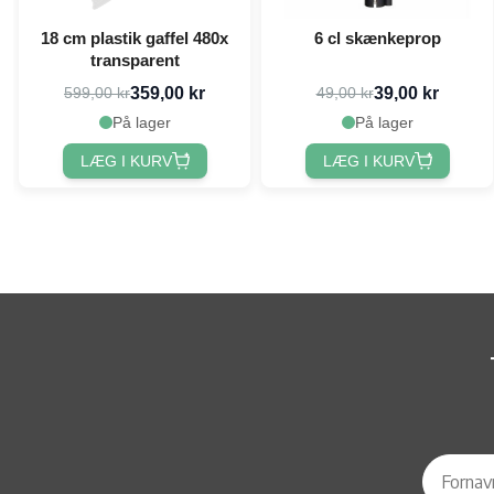
18 cm plastik gaffel 480x
6 cl skænkeprop
transparent
359,00 kr
39,00 kr
599,00 kr
49,00 kr
På lager
På lager
LÆG I KURV
LÆG I KURV