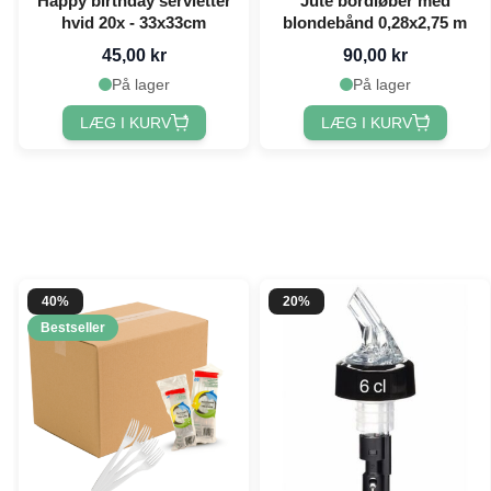
Happy birthday servietter
Jute bordløber med
hvid 20x - 33x33cm
blondebånd 0,28x2,75 m
45,00 kr
90,00 kr
På lager
På lager
LÆG I KURV
LÆG I KURV
40%
20%
Bestseller