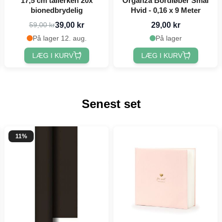
17,5 cm tallerken 20x
Organza Bordløber Smal
bionedbrydelig
Hvid - 0,16 x 9 Meter
39,00 kr
29,00 kr
59,00 kr
På lager 12. aug.
På lager
LÆG I KURV
LÆG I KURV
Senest set
11%