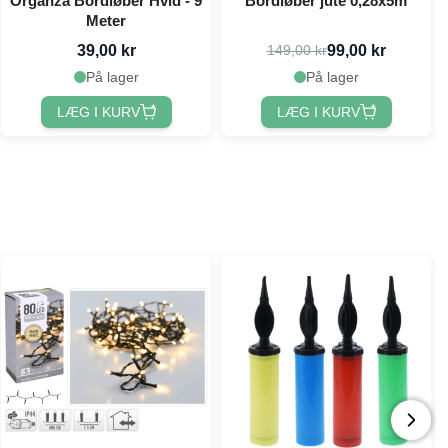
Organza Bordløber Hvid - 9
Bordløber jute 0,28x5m
Meter
39,00 kr
99,00 kr
149,00 kr
På lager
På lager
LÆG I KURV
LÆG I KURV