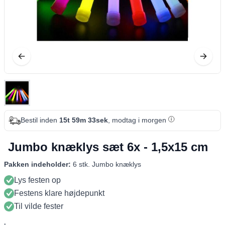
Bestil inden
15t 59m 33sek
, modtag i morgen
Jumbo knæklys sæt 6x - 1,5x15 cm
Pakken indeholder:
6 stk. Jumbo knæklys
Lys festen op
Festens klare højdepunkt
Til vilde fester