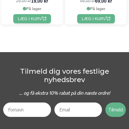
19,00 kr
69,00 kr
29,00 kr
99,00 kr
På lager
På lager
LÆG I KURV
LÆG I KURV
Tilmeld dig vores festlige
nyhedsbrev
... og f
å ekstra 10% rabat på din næste ordre!
Tilmeld