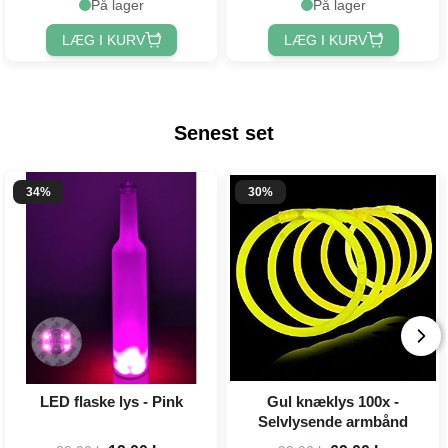
På lager
På lager
LÆG I KURV
LÆG I KURV
Senest set
34%
30%
LED flaske lys - Pink
Gul knæklys 100x -
Selvlysende armbånd