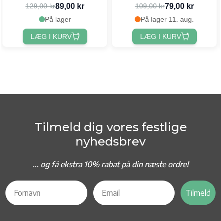
89,00 kr
79,00 kr
129,00 kr
109,00 kr
På lager
På lager 11. aug.
LÆG I KURV
LÆG I KURV
Tilmeld dig vores festlige
nyhedsbrev
... og f
å ekstra 10% rabat på din næste ordre!
Tilmeld