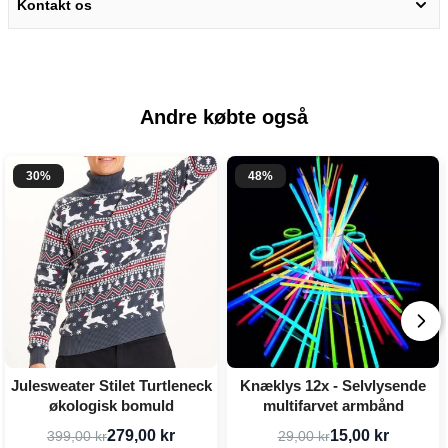
Kontakt os
Andre købte også
30%
48%
Julesweater Stilet Turtleneck
Knæklys 12x - Selvlysende
økologisk bomuld
multifarvet armbånd
279,00 kr
15,00 kr
399,00 kr
29,00 kr