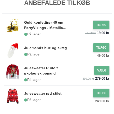
ANBEFALEDE TILKØB
Guld konfettirør 40 cm
TILFØJ
PartyVikings - Metallic
19,00 kr
Rektangulær
35,00 kr
På lager
Julemands hue og skæg
TILFØJ
På lager
49,00 kr
Julesweater Rudolf
VÆLG
økologisk bomuld
279,00 kr
399,00 kr
På lager
Julesweater rød stilet
TILFØJ
På lager
249,00 kr