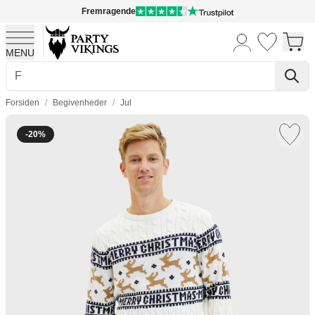
Fremragende
MENU
Skip to Content
Forsiden
/
Begivenheder
/
Jul
-20%