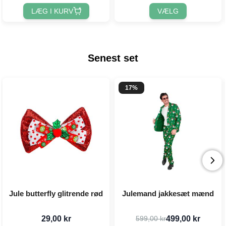
LÆG I KURV
VÆLG
Senest set
17%
Jule butterfly glitrende rød
Julemand jakkesæt mænd
29,00 kr
499,00 kr
599,00 kr