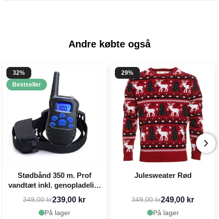
Andre købte også
32%
29%
Bestseller
Stødbånd 350 m. Prof
Julesweater Rød
vandtæt inkl. genopladeligt
batteri & oplader
239,00 kr
249,00 kr
349,00 kr
349,00 kr
På lager
På lager