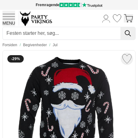
Fremragende
MENU
Skip to Content
Forsiden
/
Begivenheder
/
Jul
-29%