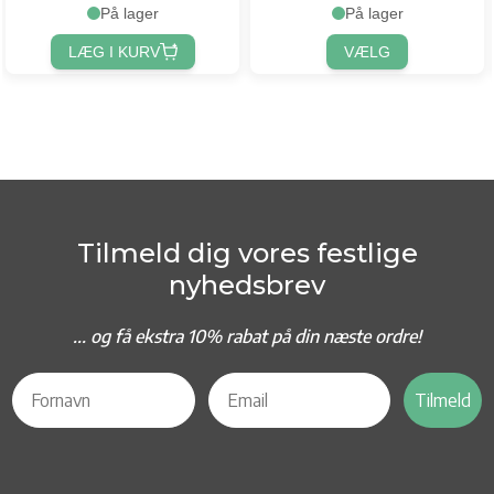
På lager
På lager
LÆG I KURV
VÆLG
Tilmeld dig vores festlige
nyhedsbrev
... og f
å ekstra 10% rabat på din næste ordre!
Tilmeld