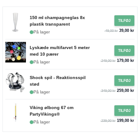
150 ml champagneglas 8x
TILFØJ
plastik transparent
39,00 kr
49,00 kr
På lager
Lyskæde multifarvet 5 meter
TILFØJ
med 10 pærer
179,00 kr
249,00 kr
På lager
Shock spil - Reaktionsspil
TILFØJ
stød
259,00 kr
349,00 kr
På lager
Viking ølbong 67 cm
TILFØJ
PartyVikings®
199,00 kr
239,00 kr
På lager