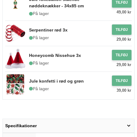
TILFØJ
nøddeknækker - 34x85 cm
49,00 kr
På lager
Serpentiner rød 3x
TILFØJ
På lager
29,00 kr
Honeycomb Nissehue 3x
TILFØJ
På lager
29,00 kr
Jule konfetti i rød og grøn
TILFØJ
På lager
39,00 kr
Specifikationer