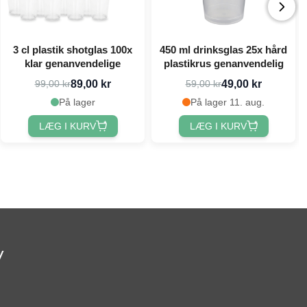
3 cl plastik shotglas 100x
450 ml drinksglas 25x hård
klar genanvendelige
plastikrus genanvendelig
89,00 kr
49,00 kr
99,00 kr
59,00 kr
På lager
På lager 11. aug.
LÆG I KURV
LÆG I KURV
v