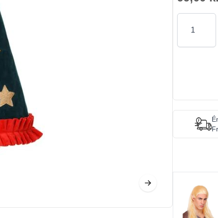
Antal
Én
Fr