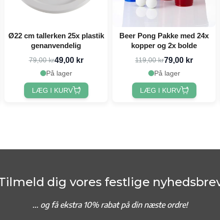
Ø22 cm tallerken 25x plastik
Beer Pong Pakke med 24x
genanvendelig
kopper og 2x bolde
49,00 kr
79,00 kr
79,00 kr
119,00 kr
På lager
På lager
LÆG I KURV
LÆG I KURV
Tilmeld dig vores festlige nyhedsbre
... og f
å ekstra 10% rabat på din næste ordre!