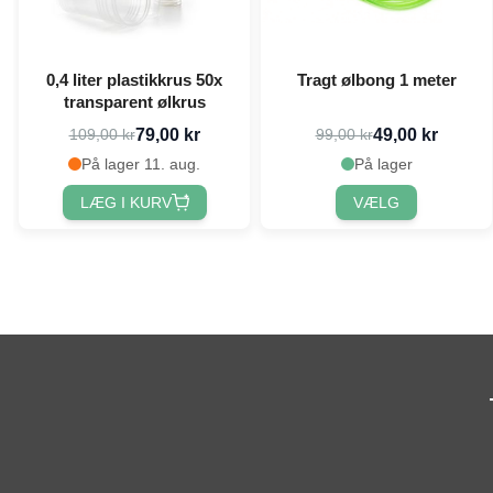
0,4 liter plastikkrus 50x
Tragt ølbong 1 meter
transparent ølkrus
79,00 kr
49,00 kr
109,00 kr
99,00 kr
På lager 11. aug.
På lager
LÆG I KURV
VÆLG