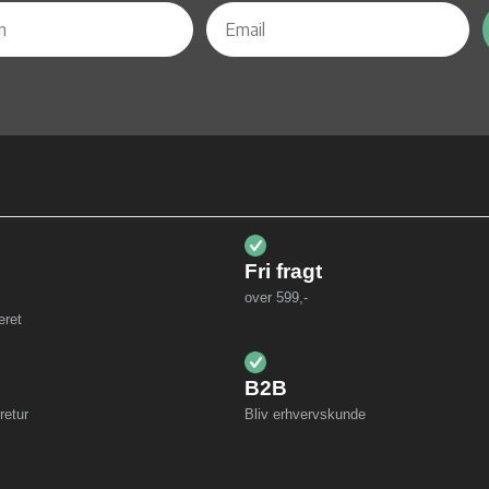
Fri fragt
over 599,-
eret
B2B
retur
Bliv erhvervskunde