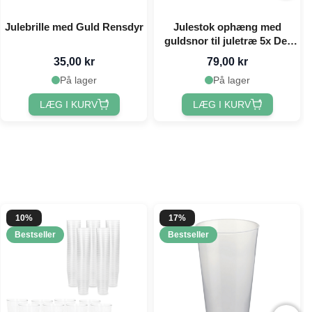
Julebrille med Guld Rensdyr
Julestok ophæng med
guldsnor til juletræ 5x Det
Gamle Apotek
35,00 kr
79,00 kr
På lager
På lager
LÆG I KURV
LÆG I KURV
10%
17%
Bestseller
Bestseller