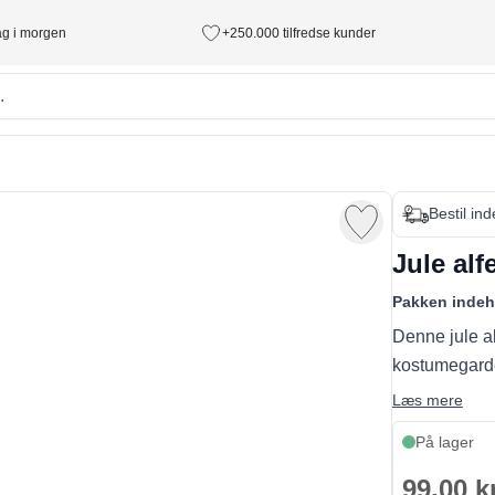
tag i morgen
+250.000 tilfredse kunder
Bestil in
Jule al
Pakken indeh
Denne jule al
kostumegarde
Læs mere
På lager
99,00 k