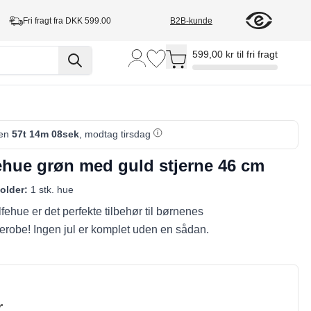
Fri fragt fra DKK 599.00
B2B-kunde
Toggle minicart, Cart is empty
599,00 kr til fri fragt
den
57t 14m 07sek
, modtag tirsdag
fehue grøn med guld stjerne 46 cm
older:
1 stk. hue
fehue er det perfekte tilbehør til børnenes
robe! Ingen jul er komplet uden en sådan.
r