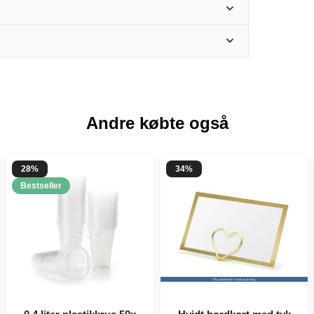
Andre købte også
28%
34%
Bestseller