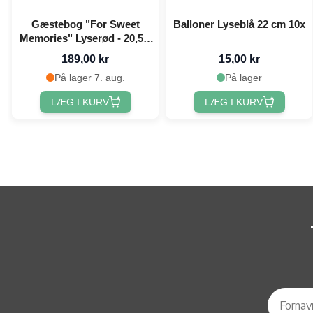
Gæstebog "For Sweet
Balloner Lyseblå 22 cm 10x
Memories" Lyserød - 20,5 x
20,5 cm
189,00 kr
15,00 kr
På lager 7. aug.
På lager
LÆG I KURV
LÆG I KURV