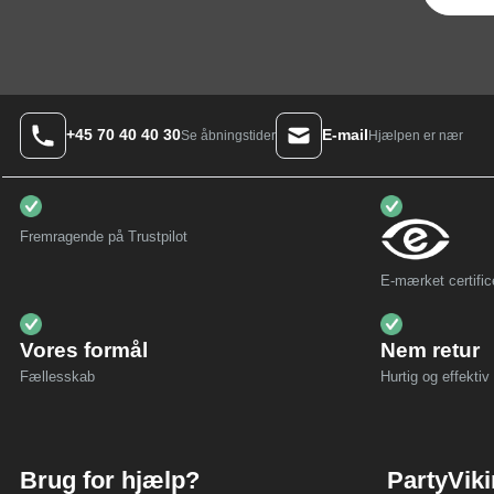
+45 70 40 40 30
E-mail
Hjælpen er nær
Se åbningstider
Fremragende på Trustpilot
E-mærket certific
Vores formål
Nem retur
Fællesskab
Hurtig og effektiv 
Brug for hjælp?
PartyVik