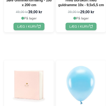
Sølv Glimmerforhæng - 100
Hvid bordkort med
x 200 cm
guldramme 10x - 9,5x5,5 cm
39,00 kr
29,00 kr
49,00 kr
39,00 kr
På lager
På lager
LÆG I KURV
LÆG I KURV