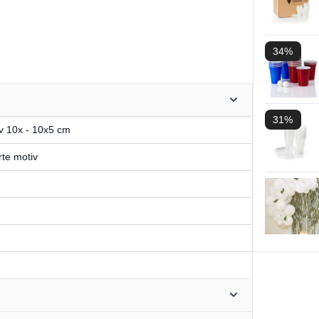
34%
31%
iv 10x - 10x5 cm
rte motiv