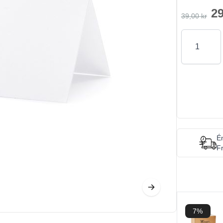
29
39,00 kr
Antal
Én
Fr
7%