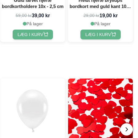
Guld farvet hjerte
Hvidt hjerte bryllups
bordkortholdere 10x - 2,5 cm
bordkort med guld kant 10x -
22x15,7 cm
39,00 kr
19,00 kr
59,00 kr
29,00 kr
På lager
På lager
LÆG I KURV
LÆG I KURV