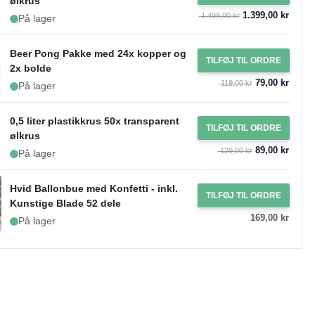
ølkrus
1.399,00 kr
1.499,00 kr
På lager
Beer Pong Pakke med 24x kopper og
TILFØJ TIL ORDRE
2x bolde
79,00 kr
119,00 kr
På lager
0,5 liter plastikkrus 50x transparent
TILFØJ TIL ORDRE
ølkrus
89,00 kr
129,00 kr
På lager
Hvid Ballonbue med Konfetti - inkl.
TILFØJ TIL ORDRE
Kunstige Blade 52 dele
169,00 kr
På lager