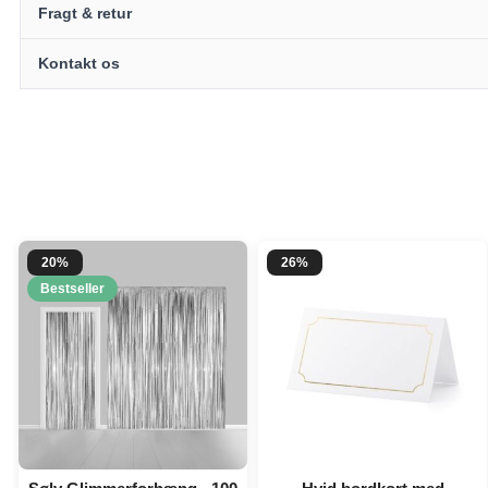
Fragt & retur
Kontakt os
20%
26%
Bestseller