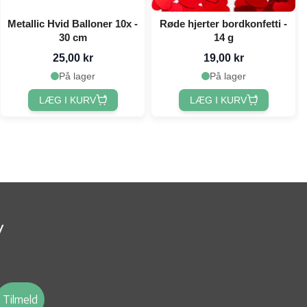
Metallic Hvid Balloner 10x -
Røde hjerter bordkonfetti -
30 cm
14 g
25,00 kr
19,00 kr
På lager
På lager
LÆG I KURV
LÆG I KURV
v
Tilmeld