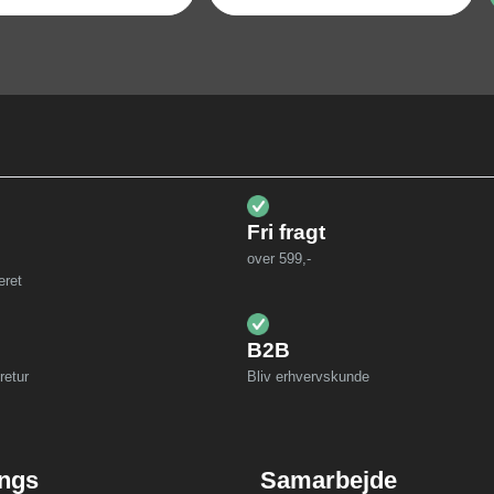
Fri fragt
over 599,-
eret
B2B
retur
Bliv erhvervskunde
ings
Samarbejde