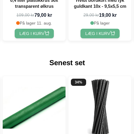
0,4 liter plastikkrus 50x
Hvidt bordkort med tyk
transparent ølkrus
guldkant 10x - 9,5x5,5 cm
79,00 kr
19,00 kr
109,00 kr
29,00 kr
På lager 11. aug.
På lager
LÆG I KURV
LÆG I KURV
Senest set
34%