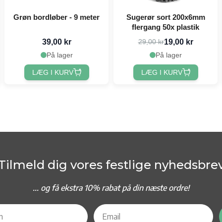
Grøn bordløber - 9 meter
Sugerør sort 200x6mm
flergang 50x plastik
39,00 kr
19,00 kr
29,00 kr
På lager
På lager
LÆG I KURV
LÆG I KURV
Tilmeld dig vores festlige nyhedsbre
... og f
å ekstra 10% rabat på din næste ordre!