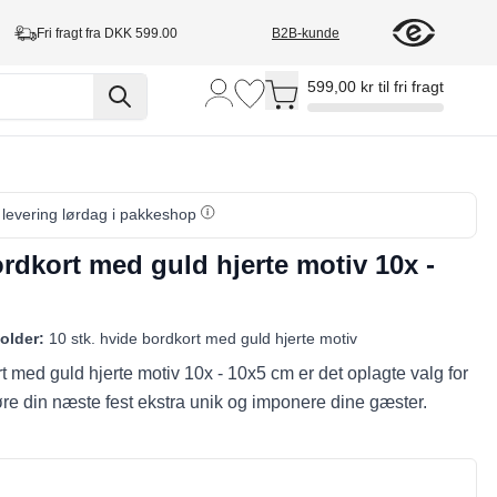
Fri fragt fra DKK 599.00
B2B-kunde
Toggle minicart, Cart is empty
599,00 kr til fri fragt
, levering lørdag i pakkeshop
rdkort med guld hjerte motiv 10x -
older:
10 stk. hvide bordkort med guld hjerte motiv
t med guld hjerte motiv 10x - 10x5 cm er det oplagte valg for
gøre din næste fest ekstra unik og imponere dine gæster.