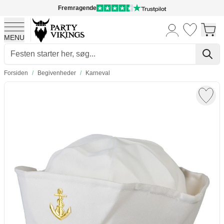
Fremragende
MENU
Skip to Content
Forsiden
/
Begivenheder
/
Karneval