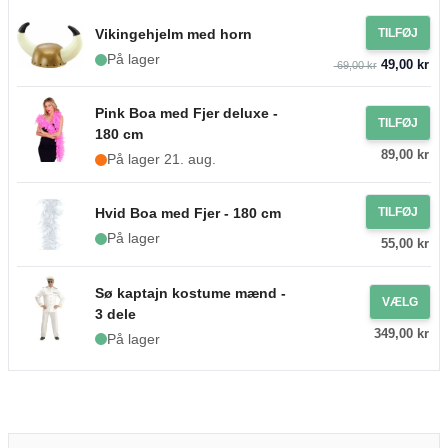
Vikingehjelm med horn
TILFØJ
På lager
49,00 kr
69,00 kr
Pink Boa med Fjer deluxe -
TILFØJ
180 cm
89,00 kr
På lager 21. aug.
Hvid Boa med Fjer - 180 cm
TILFØJ
På lager
55,00 kr
Sø kaptajn kostume mænd -
VÆLG
3 dele
349,00 kr
På lager