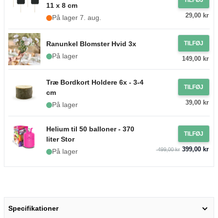
11 x 8 cm
29,00 kr
På lager 7. aug.
Ranunkel Blomster Hvid 3x
TILFØJ
På lager
149,00 kr
Træ Bordkort Holdere 6x - 3-4
TILFØJ
cm
39,00 kr
På lager
Helium til 50 balloner - 370
TILFØJ
liter Stor
399,00 kr
499,00 kr
På lager
Specifikationer