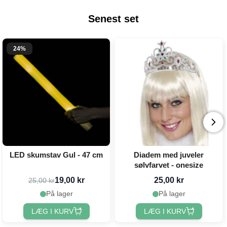
Senest set
24%
LED skumstav Gul - 47 cm
Diadem med juveler
sølvfarvet - onesize
19,00 kr
25,00 kr
25,00 kr
På lager
På lager
LÆG I KURV
LÆG I KURV