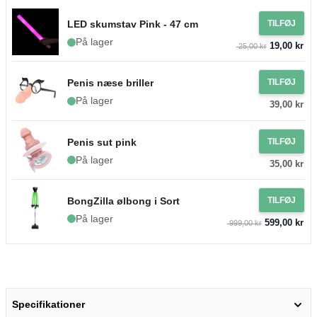
LED skumstav Pink - 47 cm
TILFØJ
På lager
19,00 kr
25,00 kr
Penis næse briller
TILFØJ
På lager
39,00 kr
Penis sut pink
TILFØJ
På lager
35,00 kr
BongZilla ølbong i Sort
TILFØJ
På lager
599,00 kr
999,00 kr
Specifikationer