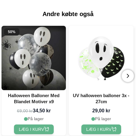
Andre købte også
50%
Halloween Balloner Med
UV halloween balloner 3x -
Blandet Motiver x9
27cm
34,50 kr
29,00 kr
69,00 kr
På lager
På lager
LÆG I KURV
LÆG I KURV