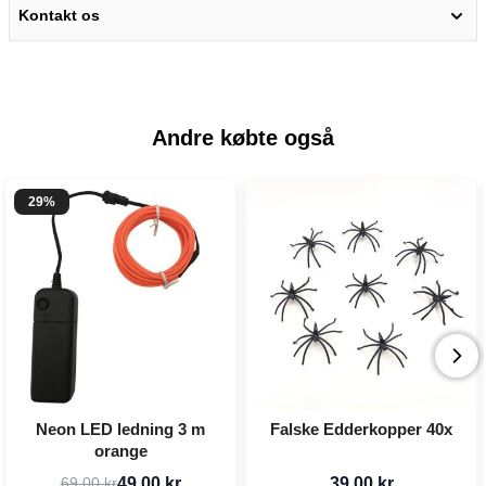
Kontakt os
Andre købte også
29%
Neon LED ledning 3 m
Falske Edderkopper 40x
orange
49,00 kr
39,00 kr
69,00 kr