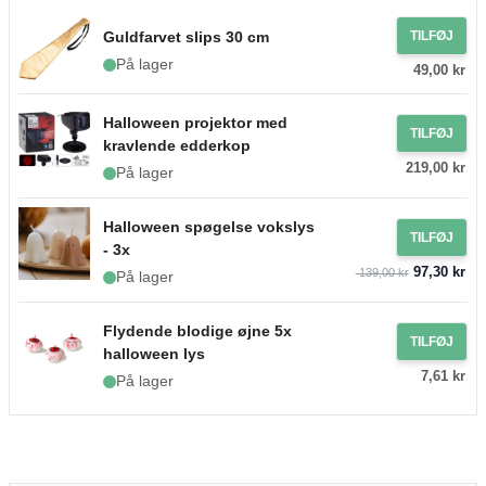
Guldfarvet slips 30 cm
TILFØJ
På lager
49,00 kr
Halloween projektor med
TILFØJ
kravlende edderkop
219,00 kr
På lager
Halloween spøgelse vokslys
TILFØJ
- 3x
97,30 kr
139,00 kr
På lager
Flydende blodige øjne 5x
TILFØJ
halloween lys
7,61 kr
På lager