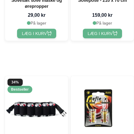
Sovesæt sove maske og
Sovepose - 210 x 70 cm
ørepropper
29,00 kr
159,00 kr
På lager
På lager
LÆG I KURV
LÆG I KURV
34%
Bestseller