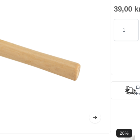
39,00 k
Antal
Én
Fr
28%