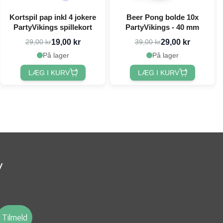
Kortspil pap inkl 4 jokere
Beer Pong bolde 10x
PartyVikings spillekort
PartyVikings - 40 mm
19,00 kr
29,00 kr
29,00 kr
39,00 kr
På lager
På lager
LÆG I KURV
LÆG I KURV
v
Tilmeld