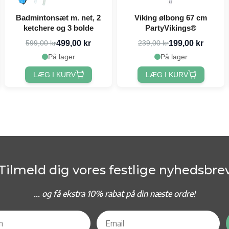
Badmintonsæt m. net, 2
Viking ølbong 67 cm
ketchere og 3 bolde
PartyVikings®
499,00 kr
199,00 kr
599,00 kr
239,00 kr
På lager
På lager
LÆG I KURV
LÆG I KURV
Tilmeld dig vores festlige nyhedsbre
... og f
å ekstra 10% rabat på din næste ordre!