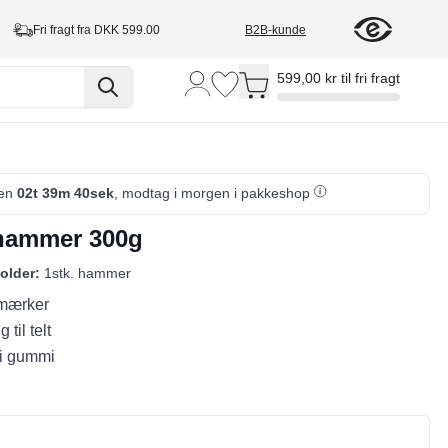
Fri fragt fra DKK 599.00
B2B-kunde
Toggle minicart, Cart is empty
599,00 kr til fri fragt
den
02t 39m 40sek
, modtag i morgen i pakkeshop
ammer 300g
older:
1stk. hammer
 mærker
til telt
 i gummi