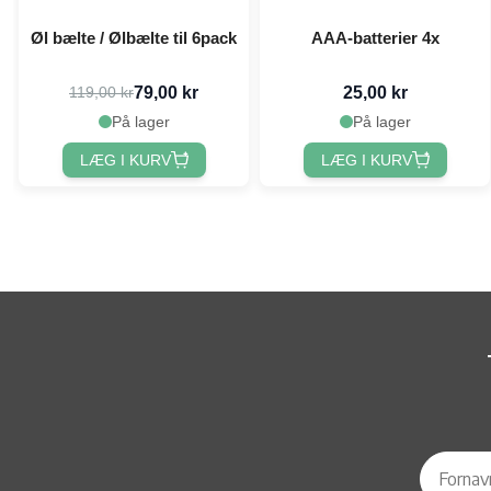
Øl bælte / Ølbælte til 6pack
AAA-batterier 4x
79,00 kr
25,00 kr
119,00 kr
På lager
På lager
LÆG I KURV
LÆG I KURV