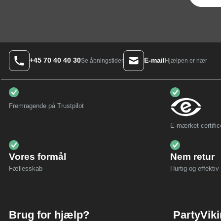
+45 70 40 40 30
E-mail
Hjælpen er nær
Se åbningstider
Fremragende på Trustpilot
E-mærket certific
Vores formål
Nem retur
Fællesskab
Hurtig og effektiv 
Brug for hjælp?
PartyVik