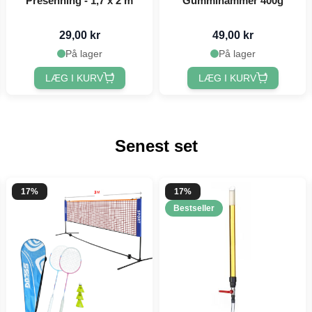
Presenning - 1,7 x 2 m
Gummihammer 400g
29,00 kr
49,00 kr
På lager
På lager
LÆG I KURV
LÆG I KURV
Senest set
17%
17%
Bestseller