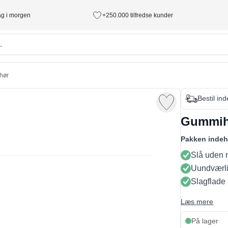
tag i morgen
+250.000 tilfredse kunder
ehør
Bestil in
Gummih
Pakken indeh
Slå uden
Uundværlig 
Slagflade
Læs mere
På lager