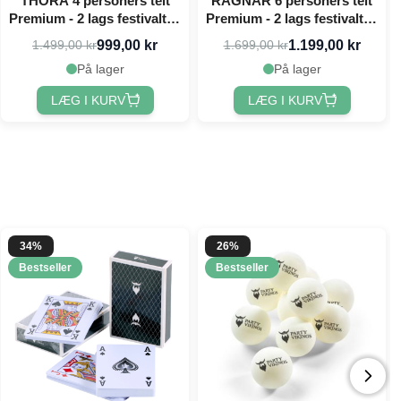
THORA 4 personers telt
RAGNAR 6 personers telt
Premium - 2 lags festivaltelt
Premium - 2 lags festivaltelt
PartyVikings
PartyVikings
999,00 kr
1.199,00 kr
1.499,00 kr
1.699,00 kr
På lager
På lager
LÆG I KURV
LÆG I KURV
34%
26%
Bestseller
Bestseller