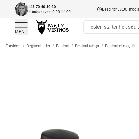
+45 70 40 40 30
Bestil før 17.00, mod
Kundeservice 9:00-14:00
MENU
Skip to Content
Forsiden
/
Begivenheder
/
Festival
/
Festival udstyr
/
Festivaltelte og tilb