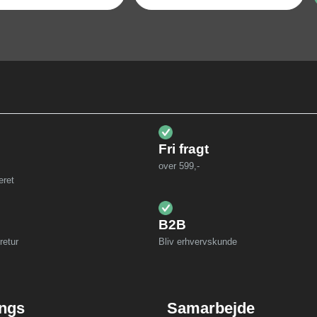
Fri fragt
over 599,-
eret
B2B
retur
Bliv erhvervskunde
ings
Samarbejde