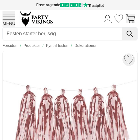
Fremragende
MENU
Skip to Content
Forsiden
/
Produkter
/
Pynt til festen
/
Dekorationer