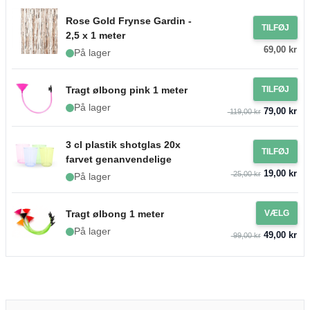
Rose Gold Frynse Gardin -
TILFØJ
2,5 x 1 meter
69,00 kr
På lager
Tragt ølbong pink 1 meter
TILFØJ
På lager
79,00 kr
119,00 kr
3 cl plastik shotglas 20x
TILFØJ
farvet genanvendelige
19,00 kr
25,00 kr
På lager
Tragt ølbong 1 meter
VÆLG
På lager
49,00 kr
99,00 kr