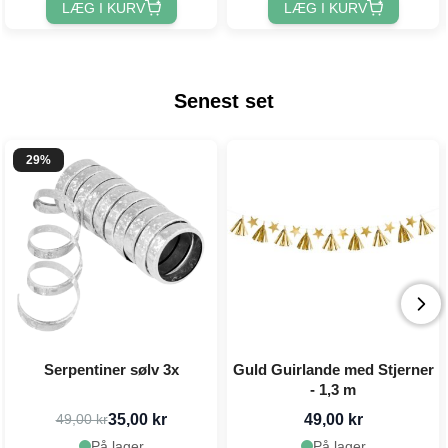
LÆG I KURV
LÆG I KURV
Senest set
29%
Serpentiner sølv 3x
Guld Guirlande med Stjerner
- 1,3 m
35,00 kr
49,00 kr
49,00 kr
På lager
På lager