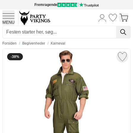
Fremragende
MENU
Skip to Content
Forsiden
/
Begivenheder
/
Karneval
-38%