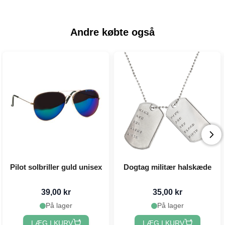
Andre købte også
Pilot solbriller guld unisex
Dogtag militær halskæde
39,00 kr
35,00 kr
På lager
På lager
LÆG I KURV
LÆG I KURV