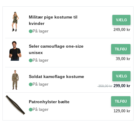
Militær pige kostume til
VÆLG
kvinder
249,00 kr
På lager
Seler camouflage one-size
TILFØJ
unisex
39,00 kr
På lager
Soldat kamoflage kostume
VÆLG
På lager
299,00 kr
359,00 kr
Patronhylster bælte
TILFØJ
På lager
129,00 kr