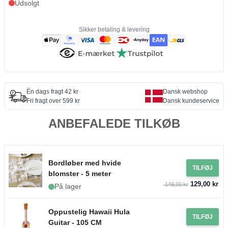
Udsolgt
Sikker betaling & levering
Én dags fragt 42 kr
Dansk webshop
Fri fragt over 599 kr
Dansk kundeservice
ANBEFALEDE TILKØB
Bordløber med hvide
TILFØJ
blomster - 5 meter
129,00 kr
149,00 kr
På lager
Oppustelig Hawaii Hula
TILFØJ
Guitar - 105 CM