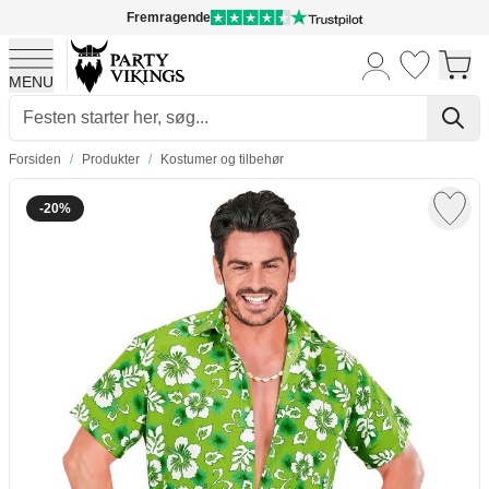
Fremragende
MENU
Skip to Content
Forsiden
/
Produkter
/
Kostumer og tilbehør
-20%