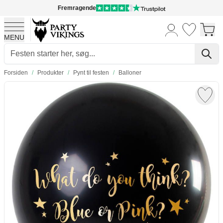
Fremragende
MENU
Skip to Content
Forsiden
/
Produkter
/
Pynt til festen
/
Balloner