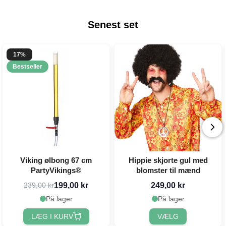
Senest set
17%
Bestseller
Viking ølbong 67 cm
Hippie skjorte gul med
PartyVikings®
blomster til mænd
199,00 kr
249,00 kr
239,00 kr
På lager
På lager
LÆG I KURV
VÆLG