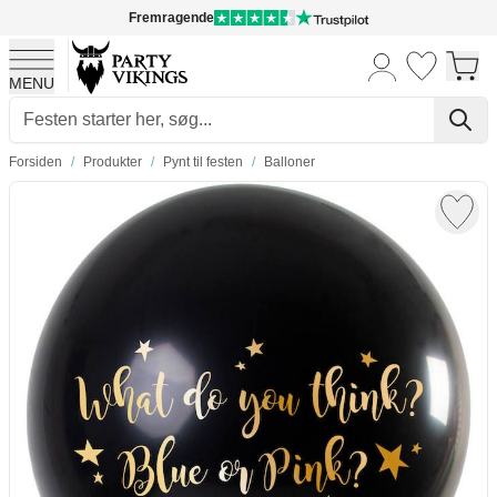
Fremragende
MENU
Skip to Content
Forsiden
/
Produkter
/
Pynt til festen
/
Balloner