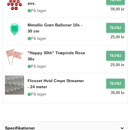
ass.
59,00 kr
På lager
Metallic Grøn Balloner 10x -
TILFØJ
30 cm
25,00 kr
På lager
"Happy 30th" Træpinde Rose
TILFØJ
36x
25,00 kr
På lager
Flosset Hvid Crepe Streamer
TILFØJ
- 24 meter
39,00 kr
På lager
Specifikationer