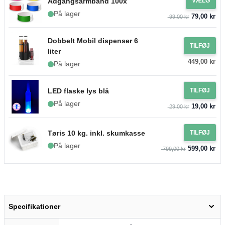
Adgangsarmbånd 100x
VÆLG
På lager
79,00 kr
99,00 kr
Dobbelt Mobil dispenser 6
TILFØJ
liter
449,00 kr
På lager
LED flaske lys blå
TILFØJ
På lager
19,00 kr
29,00 kr
Tøris 10 kg. inkl. skumkasse
TILFØJ
På lager
599,00 kr
799,00 kr
Specifikationer