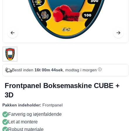
Bestil inden
16t 00m 44sek
, modtag i morgen
Frontpanel Boksemaskine CUBE +
3D
Pakken indeholder:
Frontpanel
Farverig og iøjenfaldende
Let at montere
Robust materiale