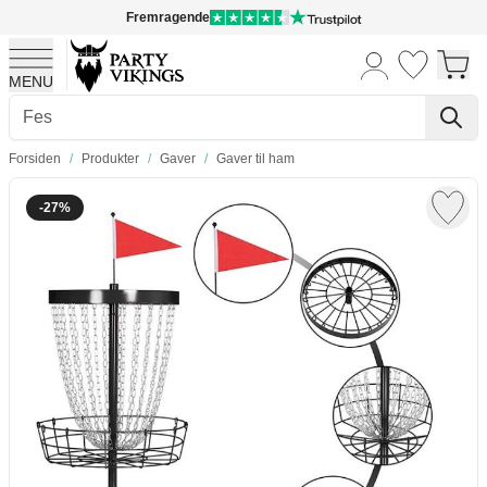
Fremragende
MENU
Skip to Content
Forsiden
/
Produkter
/
Gaver
/
Gaver til ham
-27%