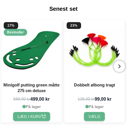
Senest set
17%
23%
Bestseller
Minigolf putting green måtte
Dobbelt ølbong tragt
275 cm deluxe
499,00 kr
99,00 kr
599,00 kr
129,00 kr
På lager
På lager
LÆG I KURV
VÆLG