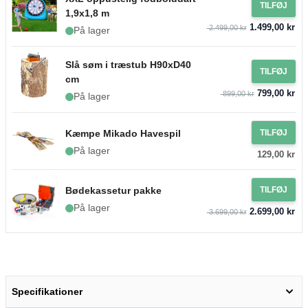
TILFØJ
1,9x1,8 m
1.499,00 kr
2.499,00 kr
På lager
Slå søm i træstub H90xD40
TILFØJ
cm
799,00 kr
899,00 kr
På lager
Kæmpe Mikado Havespil
TILFØJ
På lager
129,00 kr
Bødekassetur pakke
TILFØJ
På lager
2.699,00 kr
3.699,00 kr
Specifikationer