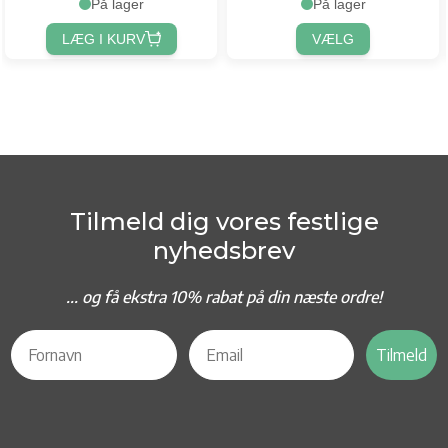
På lager
På lager
LÆG I KURV
VÆLG
Tilmeld dig vores festlige
nyhedsbrev
... og f
å ekstra 10% rabat på din næste ordre!
Tilmeld