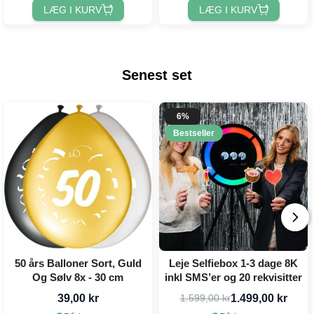
LÆG I KURV
LÆG I KURV
Senest set
6%
Bestseller
50 års Balloner Sort, Guld
Leje Selfiebox 1-3 dage 8K
Og Sølv 8x - 30 cm
inkl SMS’er og 20 rekvisitter
39,00 kr
1.499,00 kr
1.599,00 kr