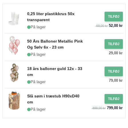
0,25 liter plastikkrus 50x
TILFØJ
transparent
52,00 kr
69,00 kr
På lager
50 Års Balloner Metallic Pink
TILFØJ
Og Sølv 6x - 23 cm
29,00 kr
På lager
18 års balloner guld 12x - 33
TILFØJ
cm
79,00 kr
På lager
Slå søm i træstub H90xD40
TILFØJ
cm
799,00 kr
899,00 kr
På lager