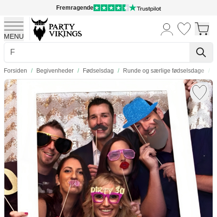
Fremragende
MENU
Skip to Content
Forsiden
/
Begivenheder
/
Fødselsdag
/
Runde og særlige fødselsdage
/
3