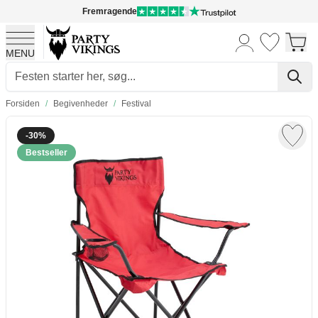
Fremragende
MENU
Skip to Content
Forsiden
/
Begivenheder
/
Festival
-30%
Bestseller