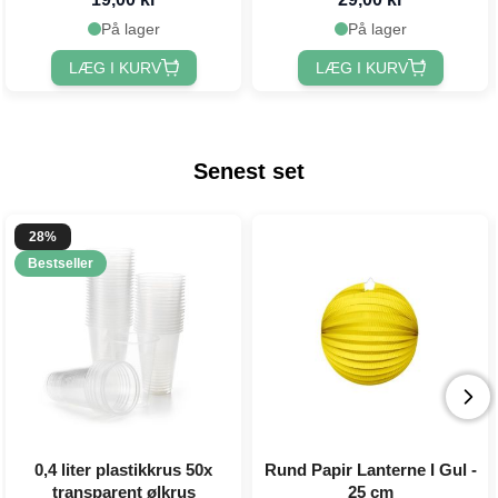
På lager
På lager
LÆG I KURV
LÆG I KURV
Senest set
28%
Bestseller
0,4 liter plastikkrus 50x
Rund Papir Lanterne I Gul -
transparent ølkrus
25 cm