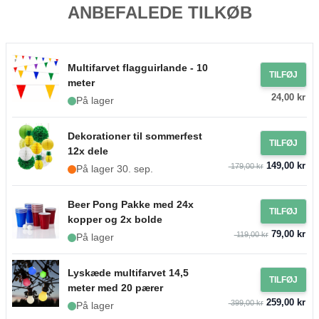
ANBEFALEDE TILKØB
Multifarvet flagguirlande - 10
TILFØJ
meter
24,00 kr
På lager
Dekorationer til sommerfest
TILFØJ
12x dele
149,00 kr
179,00 kr
På lager 30. sep.
Beer Pong Pakke med 24x
TILFØJ
kopper og 2x bolde
79,00 kr
119,00 kr
På lager
Lyskæde multifarvet 14,5
TILFØJ
meter med 20 pærer
259,00 kr
399,00 kr
På lager